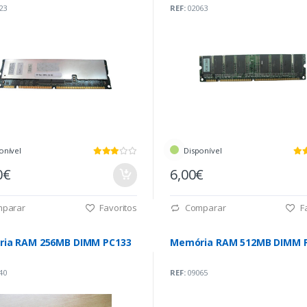
23
REF:
02063
onível
Disponível
0€
6,00€
parar
Favoritos
Comparar
Fa
ia RAM 256MB DIMM PC133
Memória RAM 512MB DIMM 
40
REF:
09065