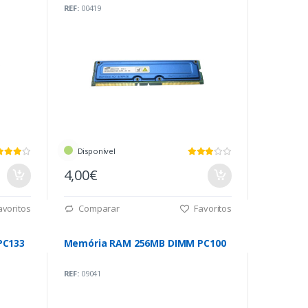
REF:
00419
Disponível
4,00€
voritos
Comparar
Favoritos
PC133
Memória RAM 256MB DIMM PC100
REF:
09041