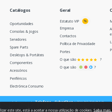
Catálogos
Geral
O
%
Estatuto VIP
M
Oportunidades
Empresa
A
Consolas & Jogos
e
Contactos
Servidores
L
Política de Privacidade
Spare Parts
P
Portes
Desktops & Portáteis
O que são
?
Componentes
O que são
?
Acessórios
Periféricos
Electrónica Consumo
Telefone - CyberShop
(+351) 212 720 013
ara a rede fixa nacional
Chamada
ilizar este site, está a aceitar a nossa utilização de cookies.
Saiba mais
© Cybercash