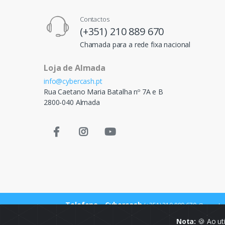
Contactos
(+351) 210 889 670
Chamada para a rede fixa nacional
Loja de Almada
info@cybercash.pt
Rua Caetano Maria Batalha nº 7A e B
2800-040 Almada
Telefone - Cybercash
(+351) 210 889 670
Chamada p
Nota:
🍪 Ao ut