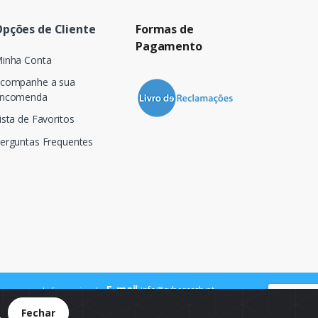
pções de Cliente
Formas de
Pagamento
inha Conta
companhe a sua
ncomenda
ista de Favoritos
erguntas Frequentes
E-mail
info@cybercash.pt
 para a rede fixa nacional
.
Fechar