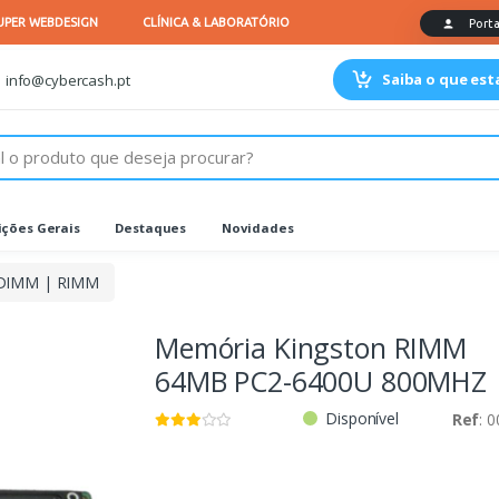
Saiba o que es
info@cybercash.pt
ções Gerais
Destaques
Novidades
DIMM | RIMM
Memória Kingston RIMM
64MB PC2-6400U 800MHZ
Disponível
Ref
: 