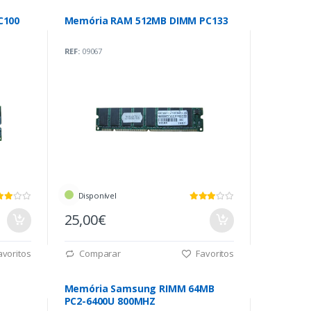
C100
Memória RAM 512MB DIMM PC133
REF:
09067
Disponível
25,00€
voritos
Comparar
Favoritos
Memória Samsung RIMM 64MB
PC2-6400U 800MHZ