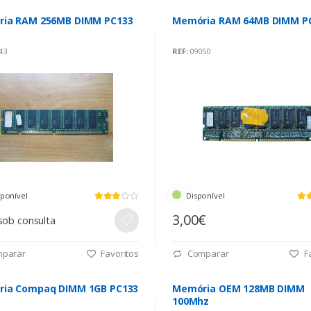
ia RAM 256MB DIMM PC133
Memória RAM 64MB DIMM P
43
REF:
09050
sponível
Disponível
3,00€
sob consulta
parar
Favoritos
Comparar
Fa
ia Compaq DIMM 1GB PC133
Memória OEM 128MB DIMM
100Mhz