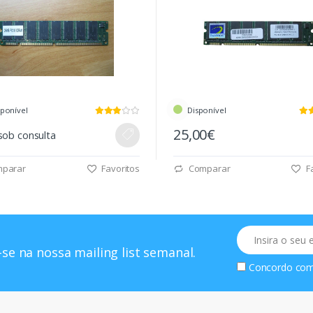
sponível
Disponível
25,00€
sob consulta
parar
Favoritos
Comparar
Fa
Email
se na nossa mailing list semanal.
Concordo co