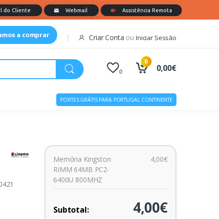
tamos a comprar
Criar Conta
ou
Iniciar Sessão
0
0,00€
0
PORTES GRÁTIS PARA PORTUGAL CONTINENTE
Memória Kingston
4,00€
RIMM 64MB PC2-
6400U 800MHZ
00421
4,00€
Subtotal: