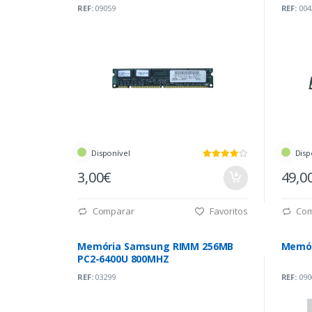
REF:
09059
REF:
004
Disponível
Disp
3,00€
49,0
Comparar
Favoritos
Com
Memória Samsung RIMM 256MB
Memór
PC2-6400U 800MHZ
REF:
03299
REF:
090