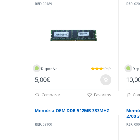
REF:
09489
REF:
020
Disponível
Disp
5,00€
10,0
Comparar
Favoritos
Com
Memória OEM DDR 512MB 333MHZ
Memór
2700 
REF:
09100
REF:
090