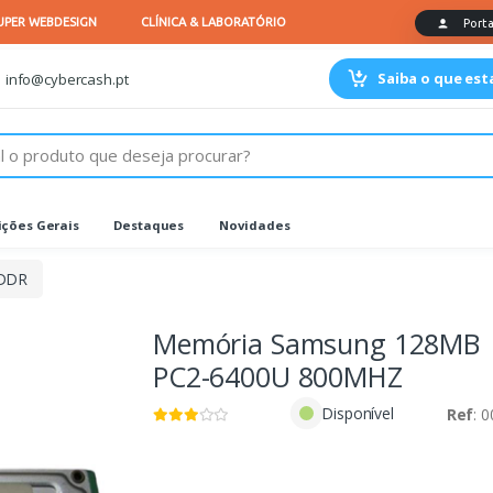
Saiba o que es
info@cybercash.pt
ções Gerais
Destaques
Novidades
DDR
Memória Samsung 128MB
PC2-6400U 800MHZ
Disponível
Ref
: 