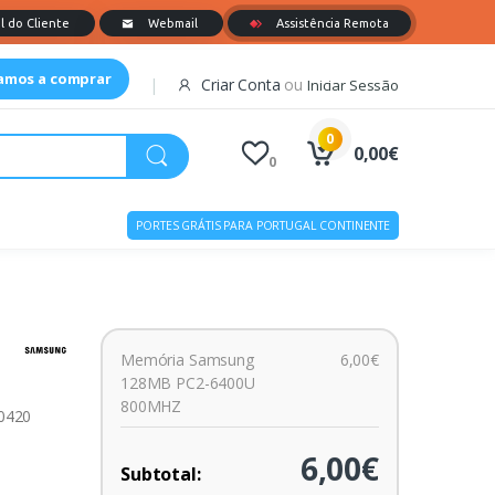
tamos a comprar
Criar Conta
ou
Iniciar Sessão
0
0,00€
0
PORTES GRÁTIS PARA PORTUGAL CONTINENTE
Memória Samsung
6,00€
128MB PC2-6400U
800MHZ
00420
6,00€
Subtotal: