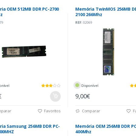
ia OEM 512MB DDR PC-2700
Memória TwinMOS 256MB D
z
2100 266Mhz
79
REF:
02069
onível
Disponível
€
9,00€
parar
Favoritos
Comparar
Fa
ia Samsung 256MB DDR PC-
Memória OEM 256MB DDR PC
400MHZ
400Mhz