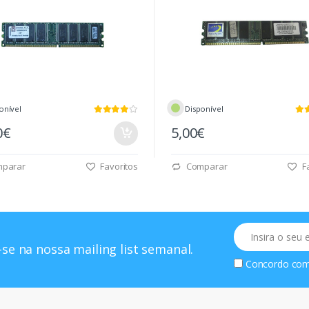
onível
Disponível
0€
5,00€
parar
Favoritos
Comparar
Fa
Email
se na nossa mailing list semanal.
Concordo co