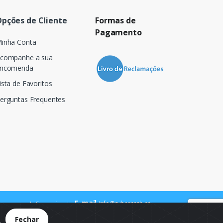
pções de Cliente
Formas de
Pagamento
inha Conta
companhe a sua
ncomenda
ista de Favoritos
erguntas Frequentes
E-mail
info@cybercash.pt
 para a rede fixa nacional
.
Fechar