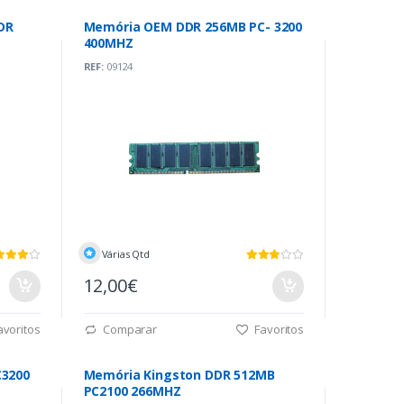
DR
Memória OEM DDR 256MB PC- 3200
400MHZ
REF:
09124
Várias Qtd
12,00€
voritos
Comparar
Favoritos
3200
Memória Kingston DDR 512MB
PC2100 266MHZ