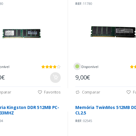
80
REF:
11780
onível
Disponível
0€
9,00€
parar
Favoritos
Comparar
Fa
ia Kingston DDR 512MB PC-
Memória TwinMos 512MB D
333MHZ
CL2.5
94
REF:
02545