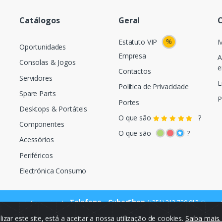
Catálogos
Geral
O
%
Estatuto VIP
M
Oportunidades
Empresa
A
Consolas & Jogos
e
Contactos
Servidores
L
Política de Privacidade
Spare Parts
P
Portes
Desktops & Portáteis
O que são
?
Componentes
O que são
?
Acessórios
Periféricos
Electrónica Consumo
Telefone - CyberShop
(+351) 212 720 013
ara a rede fixa nacional
Chamada
ilizar este site, está a aceitar a nossa utilização de cookies.
Saiba mais
© Cybercash