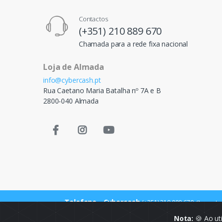
Contactos
(+351) 210 889 670
Chamada para a rede fixa nacional
Loja de Almada
info@cybercash.pt
Rua Caetano Maria Batalha nº 7A e B
2800-040 Almada
Telefone - Cybercash
(+351) 210 889 670
Chamada p
Nota:
🍪 Ao ut