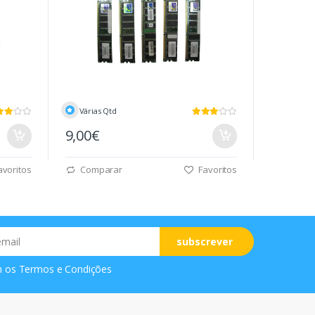
Várias Qtd
9,00€
voritos
Comparar
Favoritos
subscrever
m os
Termos e Condições