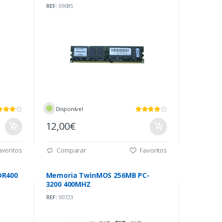
REF:
09085
Disponível
12,00€
voritos
Comparar
Favoritos
DR400
Memoria TwinMOS 256MB PC-
3200 400MHZ
REF:
00723