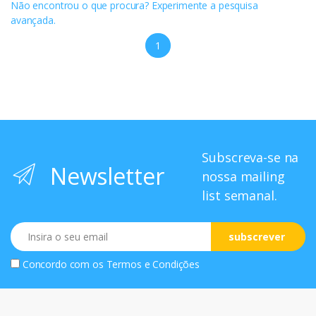
Não encontrou o que procura? Experimente a pesquisa
avançada.
1
Subscreva-se na
Newsletter
nossa mailing
list semanal.
Email
subscrever
Concordo com os
Termos e Condições