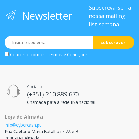
Subscreva-se na
Newsletter
nossa mailing
list semanal.
Email
subscrever
Concordo com os
Termos e Condições
Contactos
(+351) 210 889 670
Chamada para a rede fixa nacional
Loja de Almada
info@cybercash.pt
Rua Caetano Maria Batalha nº 7A e B
2800-040 Almada