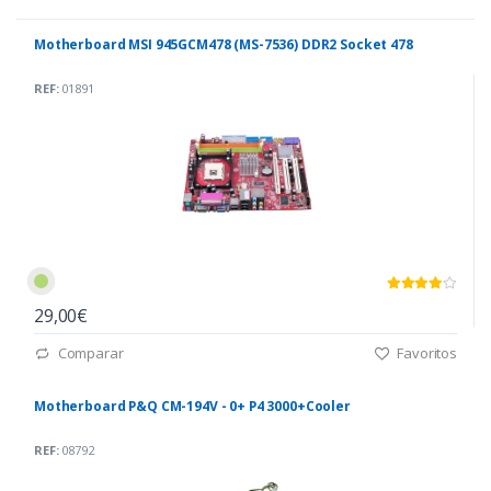
Motherboard MSI 945GCM478 (MS-7536) DDR2 Socket 478
REF:
01891
29,00€
Comparar
Favoritos
Motherboard P&Q CM-194V - 0+ P4 3000+Cooler
REF:
08792