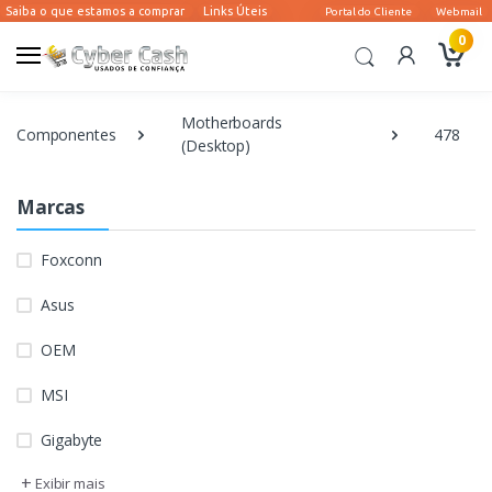
0
Motherboards
Componentes
478
(Desktop)
Marcas
Foxconn
Asus
OEM
MSI
Gigabyte
+
Exibir mais