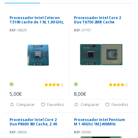
Processador Intel Celeron
Processador Intel Core 2
T3100 cache de 1 M, 1,90 GHz,
Duo T6750 2MB Cache
800 MHz
2.10Ghz, 800 Mhz
REF:
08829
REF:
07707
5,00€
8,00€
Comparar
Favoritos
Comparar
Favoritos
Processador Intel Core 2
Processador Intel Pentium
Duo P8600 3M Cache, 2.40
M 1.40Ghz 1M|400MHz
GHz, 1066 MHz
PPGA478
REF:
08858
REF:
00090