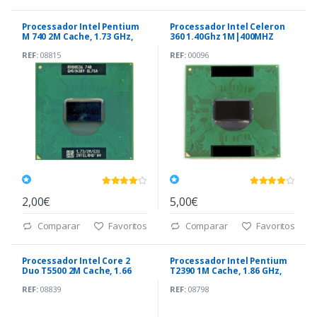
Processador Intel Pentium
Processador Intel Celeron
M 740 2M Cache, 1.73 GHz,
360 1.40Ghz 1M|400MHZ
533 MHz FSB
PPGA478
REF:
08815
REF:
00096
2,00€
5,00€
Comparar
Favoritos
Comparar
Favoritos
Processador Intel Core 2
Processador Intel Pentium
Duo T5500 2M Cache, 1.66
T2390 1M Cache, 1.86 GHz,
GHz, 667 MHz
533 MHz FSB
REF:
08839
REF:
08798