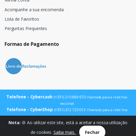
Acompanhe a sua encomenda
Lista de Favoritos
Perguntas Frequentes
Formas de Pagamento
Telefone - Cybercash
(+351) 210 889 670
Chamada para a rede fixa
nacional
Telefone - CyberShop
(+351) 212 720 013
Chamada para a rede fixa
nacional
E-mail
Nota:
🍪 Ao utilizar este site, está a aceitar a nossa utilização
info@cybercash.pt
de cookies.
Saiba mais.
Fechar
© Cybercash