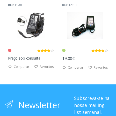
(G71C0006R310)
REF:
11701
REF:
12813
Preço sob consulta
19,00€
Comparar
Favoritos
Comparar
Favoritos
Subscreva-se na
Newsletter
nossa mailing
list semanal.