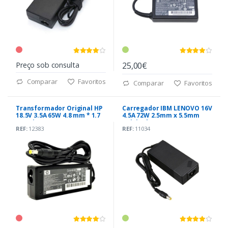
Preço sob consulta
25,00€
Comparar
Favoritos
Comparar
Favoritos
Transformador Original HP
Carregador IBM LENOVO 16V
18.5V 3.5A 65W 4.8 mm * 1.7
4.5A 72W 2.5mm x 5.5mm
mm Pin (239704-001)
Original
REF:
12383
REF:
11034