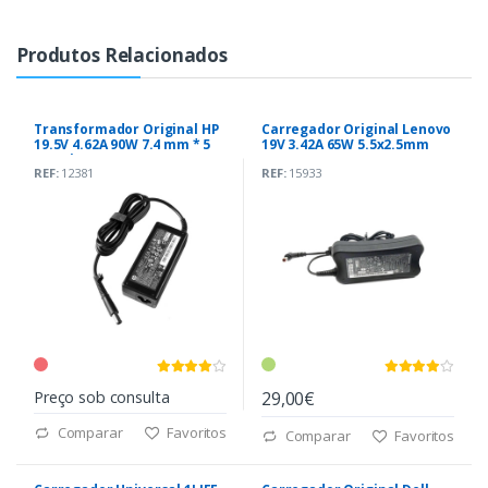
Produtos Relacionados
Transformador Original HP
Carregador Original Lenovo
19.5V 4.62A 90W 7.4 mm * 5
19V 3.42A 65W 5.5x2.5mm
mm Pin (67777-001)
(54Y8848)
REF:
12381
REF:
15933
Preço sob consulta
29,00€
Comparar
Favoritos
Comparar
Favoritos