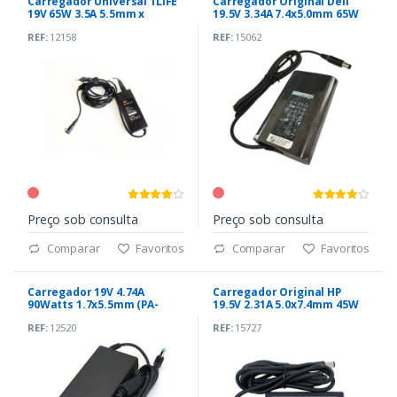
Carregador Universal 1LIFE
Carregador Original Dell
19V 65W 3.5A 5.5mm x
19.5V 3.34A 7.4x5.0mm 65W
2.5mm?
(HA65NM130)
REF:
12158
REF:
15062
Preço sob consulta
Preço sob consulta
Comparar
Favoritos
Comparar
Favoritos
Carregador 19V 4.74A
Carregador Original HP
90Watts 1.7x5.5mm (PA-
19.5V 2.31A 5.0x7.4mm 45W
1900-34)
(ADP-45WD)
REF:
12520
REF:
15727