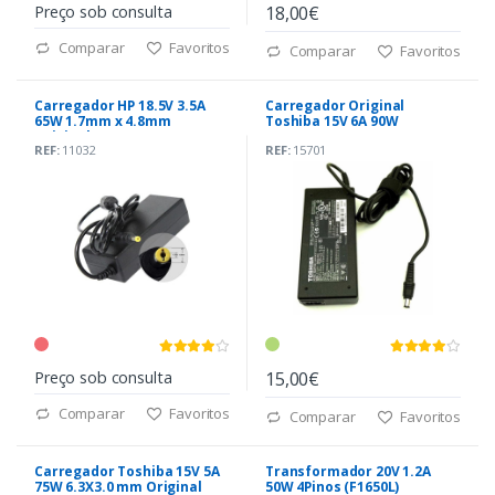
Preço sob consulta
18,00€
Comparar
Favoritos
Comparar
Favoritos
Carregador HP 18.5V 3.5A
Carregador Original
65W 1.7mm x 4.8mm
Toshiba 15V 6A 90W
Original
6,3x3mm (PA2521U-2AC3)
REF:
11032
REF:
15701
Preço sob consulta
15,00€
Comparar
Favoritos
Comparar
Favoritos
Carregador Toshiba 15V 5A
Transformador 20V 1.2A
75W 6.3X3.0 mm Original
50W 4Pinos (F1650L)