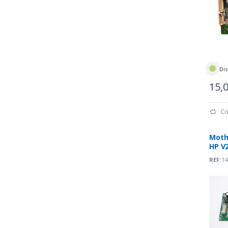
Dis
15,
Co
Moth
HP V
M00-
REF:
14