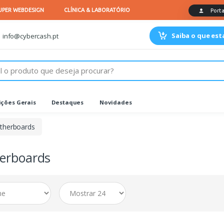
Saiba o que es
info@cybercash.pt
ções Gerais
Destaques
Novidades
therboards
erboards