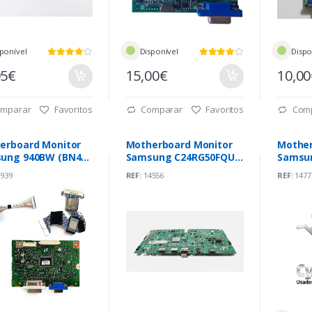
ponível
Disponível
Dispo
95€
15,00€
10,0
mparar
Favoritos
Comparar
Favoritos
Com
erboard Monitor
Motherboard Monitor
Mother
ung 940BW (BN41-
Samsung C24RG50FQU
Samsu
0B)
(BN41-02696A-011)
(65.7A4
939
REF:
14556
REF:
1477