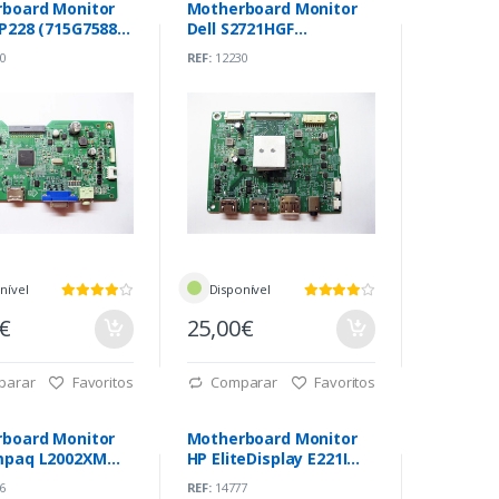
board Monitor
Motherboard Monitor
P228 (715G7588-
Dell S2721HGF
2-004Y)
(748.06B01.0011)
0
REF:
12230
nível
Disponível
0€
25,00€
parar
Favoritos
Comparar
Favoritos
board Monitor
Motherboard Monitor
mpaq L2002XM
HP EliteDisplay E221I
669-M01-000-
(715G5830-M02-000-
6
REF:
14777
0H4K)