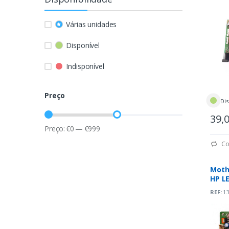
Várias unidades
Disponível
Indisponível
Preço
Dis
39,
Preço:
€
0
—
€
999
Co
Moth
HP L
(715G
REF:
13