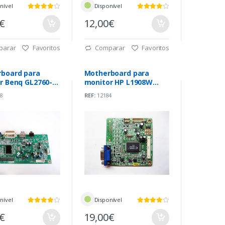
nível
Disponível
0€
12,00€
parar
Favoritos
Comparar
Favoritos
board para
Motherboard para
r Benq GL2760-T
monitor HP L1908W
997-M02-000-
(491331300100R)
8
REF:
12184
nível
Disponível
0€
19,00€