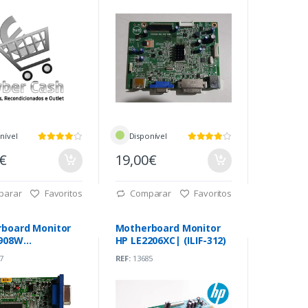
nível
Disponível
0€
19,00€
parar
Favoritos
Comparar
Favoritos
board Monitor
Motherboard Monitor
1908W
HP LE2206XC| (ILIF-312)
1300100R)
7
REF:
13685