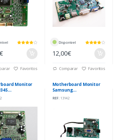
nível
Disponível
0€
12,00€
parar
Favoritos
Comparar
Favoritos
board Monitor
Motherboard Monitor
34S
Samsung
1300100R)
(ME.NT68811.EA551)
2
REF:
13142