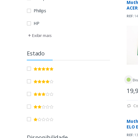
Moth
ACER
Philips
(4H.2
REF:
14
HP
+
Exibir mais
Estado
Dis
19,
Co
Moth
ELO 
(4H.2
REF:
13
Disponibilidade