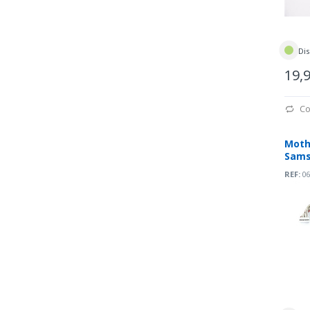
Dis
19,
Co
Moth
Sams
0071
REF:
06