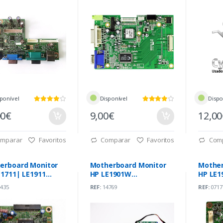
ponível
Disponível
Dispo
00€
9,00€
12,0
mparar
Favoritos
Comparar
Favoritos
Com
erboard Monitor
Motherboard Monitor
Mother
E1711| LE1911
HP LE1901W
HP LE
2559-6-3)
(492111300100R)
(49133
435
REF:
14769
REF:
0717