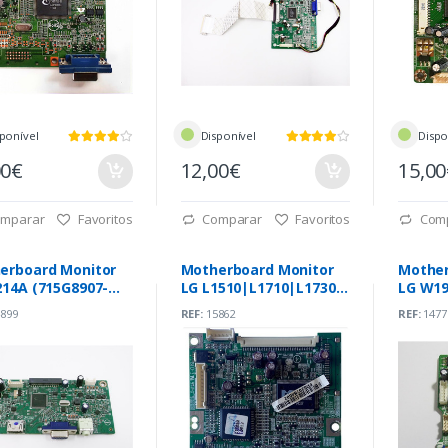
ponível
Disponível
Dispo
00€
12,00€
15,0
mparar
Favoritos
Comparar
Favoritos
Com
erboard Monitor
Motherboard Monitor
Mother
214A (715G8907-
LG L1510|L1710|L1730
LG W19
000-004K)
(6870T772A11)
(49129
899
REF:
15862
REF:
1477