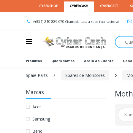
(+351) 210 889 670
Chamada para a rede fixa nacional
Procurar
Produtos
Quem somos
Apoio ao Cliente
Condi
Spare Parts
Spares de Monitores
Mo
Marcas
Moth
Acer
Samsung
Benq