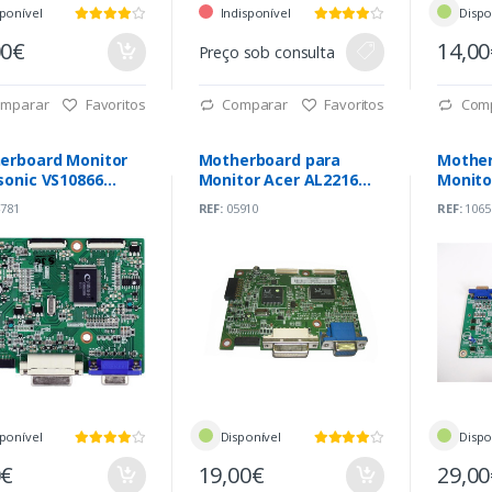
ponível
Indisponível
Dispo
00€
14,0
Preço sob consulta
mparar
Favoritos
Comparar
Favoritos
Com
erboard Monitor
Motherboard para
Mother
sonic VS10866
Monitor Acer AL2216W
Monito
0A2-A02-H-S1)
(A220Z1-Z01-H-S6)
(715G4
781
REF:
05910
REF:
1065
004i9
ponível
Disponível
Dispo
0€
19,00€
29,0