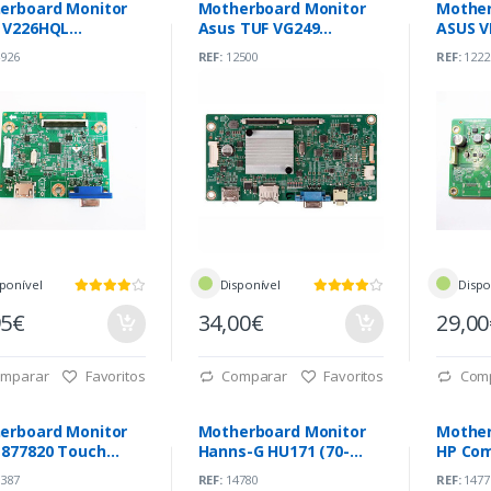
erboard Monitor
Motherboard Monitor
Mother
 V226HQL
Asus TUF VG249
ASUS V
4H01.A10)
(715GA785-M0B-T01-
M03-B0
926
REF:
12500
REF:
1222
004K)
ponível
Disponível
Dispo
95€
34,00€
29,0
mparar
Favoritos
Comparar
Favoritos
Com
erboard Monitor
Motherboard Monitor
Mother
E877820 Touch
Hanns-G HU171 (70-
HP Co
AJ8.A00)
17100101G300)
(715G4
387
REF:
14780
REF:
1477
0H4K)