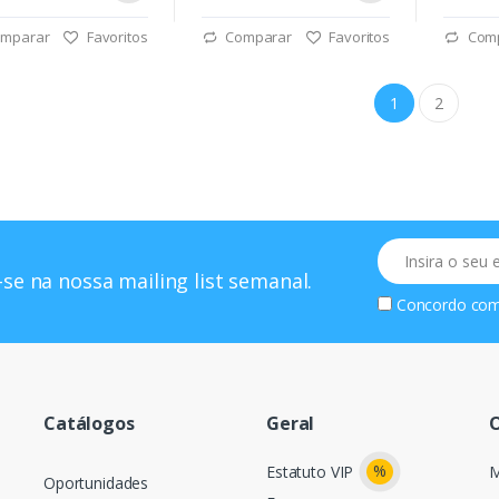
mparar
Favoritos
Comparar
Favoritos
Com
1
2
Email
se na nossa mailing list semanal.
Concordo co
Catálogos
Geral
O
%
Estatuto VIP
M
Oportunidades