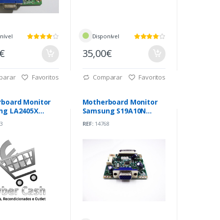
nível
Disponível
0€
35,00€
parar
Favoritos
Comparar
Favoritos
board Monitor
Motherboard Monitor
ng LA2405X
Samsung S19A10N
Z1.006)
(BN41-01699B)
3
REF:
14768