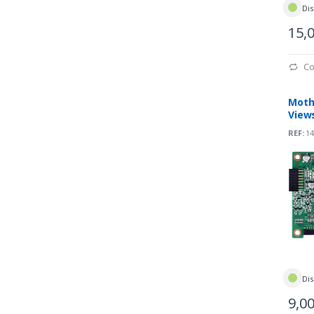
Dis
15,
Co
Moth
View
(A19
REF:
14
Dis
9,0