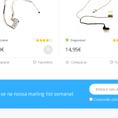
onível
Disponível
0€
14,95€
parar
Favoritos
Comparar
Fa
Email
se na nossa mailing list semanal.
Concordo co