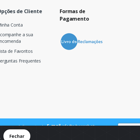
pções de Cliente
Formas de
Pagamento
inha Conta
companhe a sua
ncomenda
ista de Favoritos
erguntas Frequentes
E-mail
info@cybercash.pt
 para a rede fixa nacional
.
Fechar