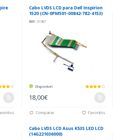
pire
Cabo LVDS LCD para Dell Inspirion
1520 (CN-0PM501-00842-782-4153)
REF:
01087
Disponível
18,00€
voritos
Comparar
Favoritos
Cabo LVDS LCD Asus K53S LED LCD
(14G221036000)