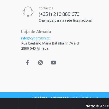
Contactos
(+351) 210 889 670
Chamada para a rede fixa nacional
Loja de Almada
info@cybercash.pt
Rua Caetano Maria Batalha nº 7A e B
2800-040 Almada
Telefone - Cybercash
(+351) 210 889 670
Chamada p
Nota:
🍪 Ao ut