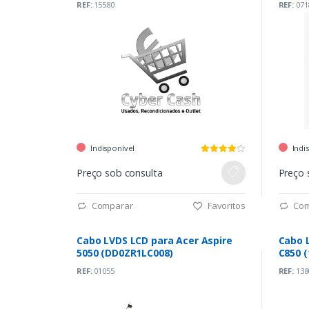
REF:
15580
REF:
071
Indisponível
Indi
Preço sob consulta
Preço 
Comparar
Favoritos
Com
Cabo LVDS LCD para Acer Aspire
Cabo L
5050 (DD0ZR1LC008)
C850 (
REF:
01055
REF:
138