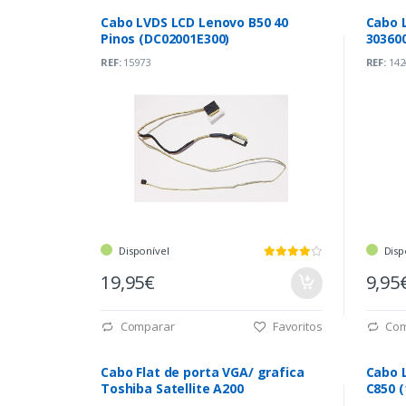
Cabo LVDS LCD Lenovo B50 40
Cabo 
Pinos (DC02001E300)
30360
REF:
15973
REF:
142
Disponível
Disp
19,95€
9,95
Comparar
Favoritos
Com
Cabo Flat de porta VGA/ grafica
Cabo L
Toshiba Satellite A200
C850 