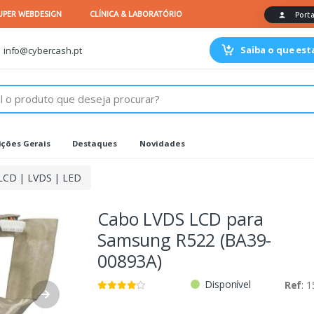
Saiba o que es
info@cybercash.pt
ções Gerais
Destaques
Novidades
LCD | LVDS | LED
Cabo LVDS LCD para
Samsung R522 (BA39-
00893A)
Disponível
Ref
: 