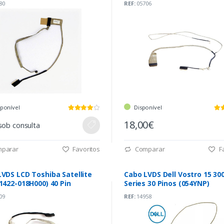
80
REF:
05706
sponível
Disponível
18,00€
sob consulta
parar
Favoritos
Comparar
Fa
VDS LCD Toshiba Satellite
Cabo LVDS Dell Vostro 15 30
1422-018H000) 40 Pin
Series 30 Pinos (054YNP)
09
REF:
14958