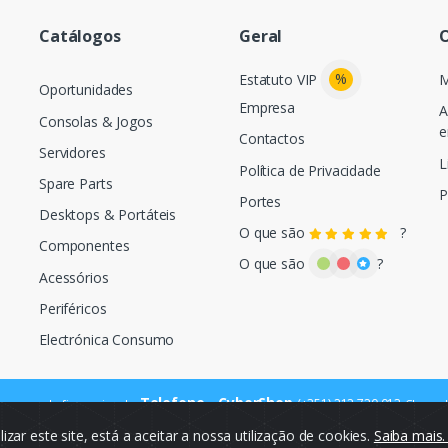
Catálogos
Geral
O
%
Estatuto VIP
M
Oportunidades
Empresa
A
Consolas & Jogos
e
Contactos
Servidores
L
Política de Privacidade
Spare Parts
P
Portes
Desktops & Portáteis
O que são
?
Componentes
O que são
?
Acessórios
Periféricos
Electrónica Consumo
Telefone - CyberShop
(+351) 212 720 013
ara a rede fixa nacional
Chamada
ilizar este site, está a aceitar a nossa utilização de cookies.
Saiba mais
© Cybercash