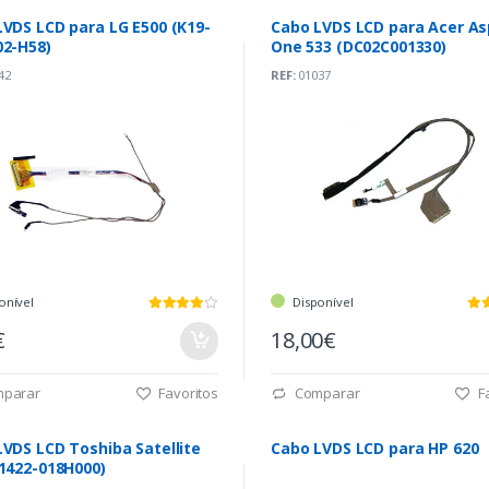
LVDS LCD para LG E500 (K19-
Cabo LVDS LCD para Acer As
02-H58)
One 533 (DC02C001330)
42
REF:
01037
onível
Disponível
€
18,00€
parar
Favoritos
Comparar
Fa
VDS LCD Toshiba Satellite
Cabo LVDS LCD para HP 620
(1422-018H000)