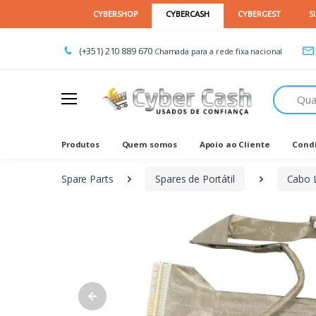
(+351) 210 889 670
Chamada para a rede fixa nacional
Procurar
Produtos
Quem somos
Apoio ao Cliente
Condi
Spare Parts
Spares de Portátil
Cabo 