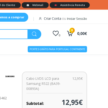
tamos a comprar
Criar Conta
ou
Iniciar Sessão
0
0,00€
0
PORTES GRÁTIS PARA PORTUGAL CONTINENTE
Cabo LVDS LCD para
12,95€
Samsung R522 (BA39-
00893A)
15462
12,95€
Subtotal: