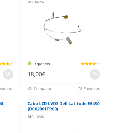
REF:
04854
Disponível
18,00€
voritos
Comparar
Favoritos
00
Cabo LCD LVDS Dell Latitude E6430
(DC02001TR00)
REF:
10988