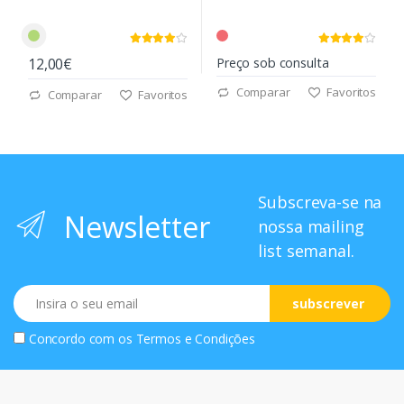
12,00€
Preço sob consulta
Comparar
Favoritos
Comparar
Favoritos
Subscreva-se na
Newsletter
nossa mailing
list semanal.
Email
subscrever
Concordo com os
Termos e Condições