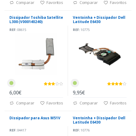
Comparar
Favoritos
Comparar
Favoritos
Dissipador Toshiba Satellite
Ventoinha + Dissipador Dell
L300 (V000140240)
Latitude E6430
(AT0LD002ZSL)
REF:
08615
REF:
10775
6,00€
9,95€
Comparar
Favoritos
Comparar
Favoritos
Dissipador para Asus M51V
Ventoinha + Dissipador Dell
Latitude E6430
(AT0LD002ZSL)
REF:
04417
REF:
10776