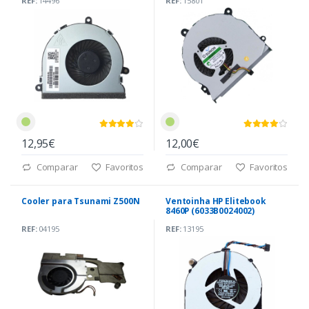
REF:
14496
REF:
15801
12,95€
12,00€
Comparar
Favoritos
Comparar
Favoritos
Cooler para Tsunami Z500N
Ventoinha HP Elitebook
8460P (6033B0024002)
REF:
04195
REF:
13195