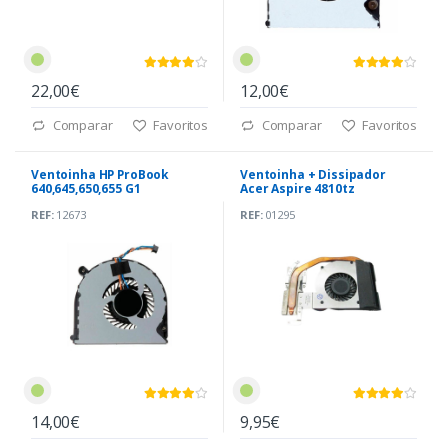
22,00€
12,00€
Comparar
Favoritos
Comparar
Favoritos
Ventoinha HP ProBook
Ventoinha + Dissipador
640,645,650,655 G1
Acer Aspire 4810tz
(KSB0505HB)
(60.4CQ14.001)
REF:
12673
REF:
01295
14,00€
9,95€