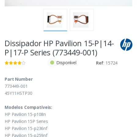
Dissipador HP Pavilion 15-P|14-
P|17-P Series (773449-001)
Disponível
Ref
: 15724
Part Number
773449-001
45Y11HSTP30
Modelos Compatíveis:
HP Pavilion 15-p108n
HP Pavilion 15P Series
HP Pavilion 15-p236nf
HP Pavilion 15-p259nf