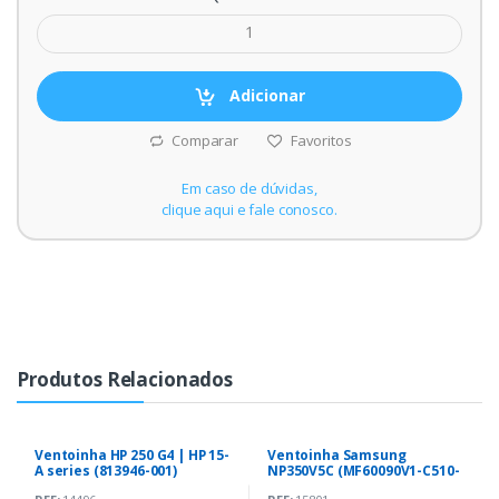
Adicionar
Comparar
Favoritos
Em caso de dúvidas,
clique aqui e fale conosco.
Produtos Relacionados
Ventoinha HP 250 G4 | HP 15-
Ventoinha Samsung
A series (813946-001)
NP350V5C (MF60090V1-C510-
G9A)