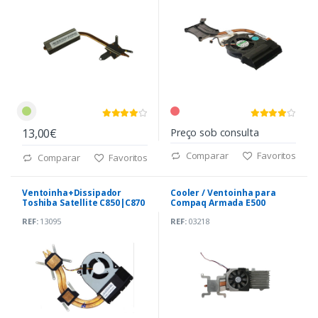
13,00€
Preço sob consulta
Comparar
Favoritos
Comparar
Favoritos
Ventoinha+Dissipador
Cooler / Ventoinha para
Toshiba Satellite C850|C870
Compaq Armada E500
(H000037360)
REF:
13095
REF:
03218