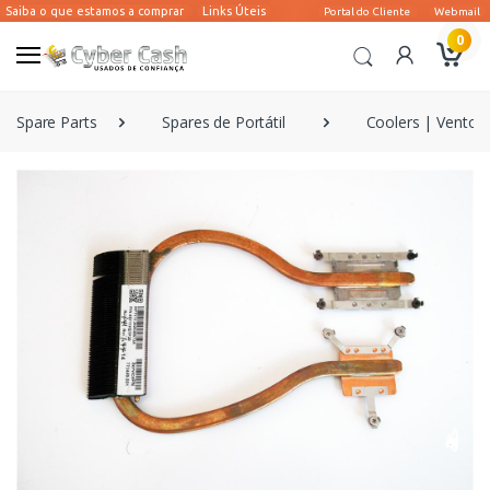
0
Spare Parts
Spares de Portátil
Coolers | Ventoin