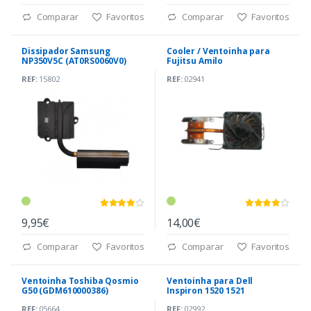
Comparar
Favoritos
Comparar
Favoritos
Dissipador Samsung
Cooler / Ventoinha para
NP350V5C (AT0RS0060V0)
Fujitsu Amilo
REF:
15802
REF:
02941
9,95€
14,00€
Comparar
Favoritos
Comparar
Favoritos
Ventoinha Toshiba Qosmio
Ventoinha para Dell
G50 (GDM610000386)
Inspiron 1520 1521
REF:
05664
REF:
02992