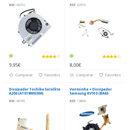
(DC280004TS0)
(GDM610000251)
REF:
00310
REF:
02970
9,95€
8,00€
Comparar
Favoritos
Comparar
Favoritos
Dissipador Toshiba Satellite
Ventoinha + Dissipador
A200 (AT019000300)
Samsung RV510 (BA62-
00498B)
REF:
04745
REF:
13804