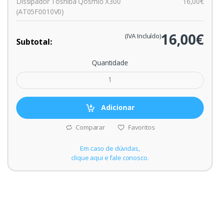
Dissipador Toshiba Qosmio X300
16,00€
(AT05F0010V0)
16,00€
(IVA Incluído)
Subtotal:
Quantidade
Adicionar
Comparar
Favoritos
Em caso de dúvidas,
clique aqui e fale conosco.