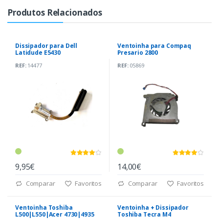
Produtos Relacionados
Dissipador para Dell
Ventoinha para Compaq
Latidude E5430
Presario 2800
(AT0M30010SL)
REF:
14477
REF:
05869
9,95€
14,00€
Comparar
Favoritos
Comparar
Favoritos
Ventoinha Toshiba
Ventoinha + Dissipador
L500|L550|Acer 4730|4935
Toshiba Tecra M4