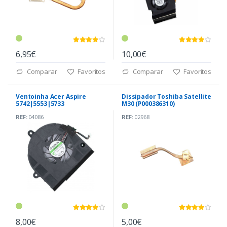
6,95€
10,00€
Comparar
Favoritos
Comparar
Favoritos
Ventoinha Acer Aspire
Dissipador Toshiba Satellite
5742|5553|5733
M30 (P000386310)
(DC2800092S0)
REF:
04086
REF:
02968
8,00€
5,00€