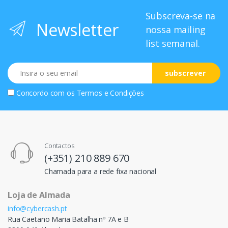
Subscreva-se na
Newsletter
nossa mailing
list semanal.
Email
subscrever
Concordo com os
Termos e Condições
Contactos
(+351) 210 889 670
Chamada para a rede fixa nacional
Loja de Almada
info@cybercash.pt
Rua Caetano Maria Batalha nº 7A e B