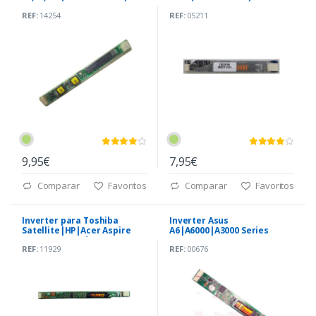
REF:
14254
REF:
05211
9,95€
7,95€
Comparar
Favoritos
Comparar
Favoritos
Inverter para Toshiba
Inverter Asus
Satellite|HP|Acer Aspire
A6|A6000|A3000 Series
(PK070006T20) *
(08G26AB1010Q)
REF:
11929
REF:
00676