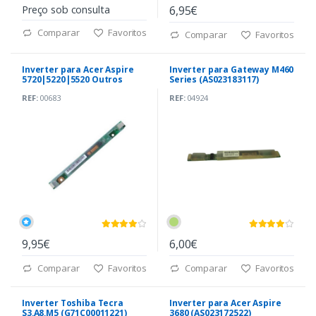
Preço sob consulta
6,95€
Comparar
Favoritos
Comparar
Favoritos
Inverter para Acer Aspire
Inverter para Gateway M460
5720|5220|5520 Outros
Series (AS023183117)
(PK070007U10 A00)
REF:
00683
REF:
04924
9,95€
6,00€
Comparar
Favoritos
Comparar
Favoritos
Inverter Toshiba Tecra
Inverter para Acer Aspire
S3,A8,M5 (G71C00011221)
3680 (AS023172522)