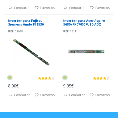
Comparar
Favoritos
Comparar
Favoritos
Inverter para Fujitsu
Inverter para Acer Aspire
Siemens Amilo PI 1536
5680 (PK070007U10-A00)
(76G031071-1A)
REF:
02648
REF:
13111
8,00€
9,95€
Comparar
Favoritos
Comparar
Favoritos