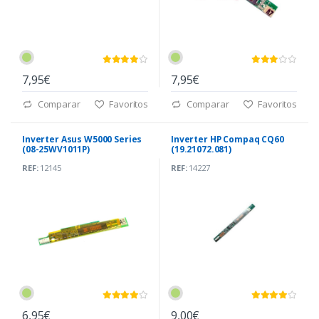
7,95€
7,95€
Comparar
Favoritos
Comparar
Favoritos
Inverter Asus W5000 Series
Inverter HP Compaq CQ60
(08-25WV1011P)
(19.21072.081)
REF:
12145
REF:
14227
6,95€
9,00€