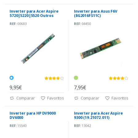
Inverter para Acer Aspire
Inverter para Asus F6V
5720|5220|5520 Outros
(8G2016FS11C)
(PK070007U10 A00)
REF:
00683
REF:
04450
9,95€
7,95€
Comparar
Favoritos
Comparar
Favoritos
Inverter para HP DV9000
Inverter para Acer Aspire
DV6000
9300 (19.21072.011)
DV6500(AS0231721C1)
REF:
15540
REF:
13042