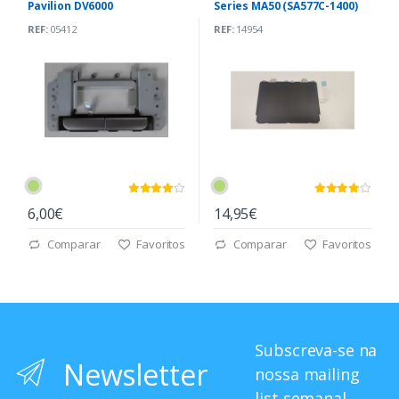
Pavilion DV6000
Series MA50 (SA577C-1400)
REF:
05412
REF:
14954
6,00€
14,95€
Comparar
Favoritos
Comparar
Favoritos
Subscreva-se na
Newsletter
nossa mailing
list semanal.