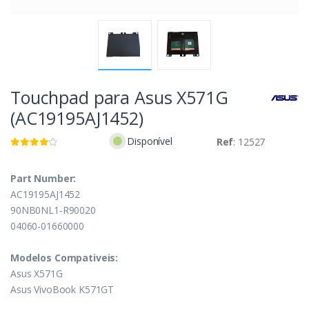
Touchpad para Asus X571G
(AC19195AJ1452)
Disponível
Ref
: 12527
Part Number:
AC19195AJ1452
90NB0NL1-R90020
04060-01660000
Modelos Compativeis:
Asus X571G
Asus VivoBook K571GT