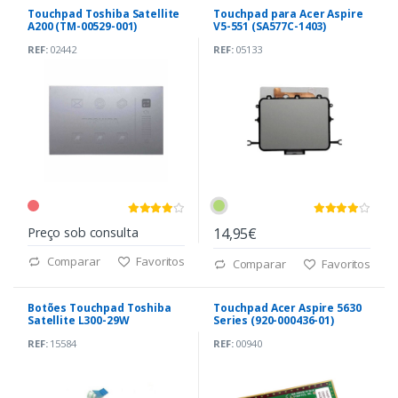
Touchpad Toshiba Satellite
Touchpad para Acer Aspire
A200 (TM-00529-001)
V5-551 (SA577C-1403)
REF:
02442
REF:
05133
Preço sob consulta
14,95€
Comparar
Favoritos
Comparar
Favoritos
Botões Touchpad Toshiba
Touchpad Acer Aspire 5630
Satellite L300-29W
Series (920-000436-01)
(605A2266101)
REF:
15584
REF:
00940