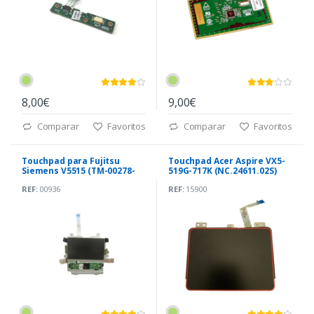
8,00€
9,00€
Comparar
Favoritos
Comparar
Favoritos
Touchpad para Fujitsu
Touchpad Acer Aspire VX5-
Siemens V5515 (TM-00278-
519G-717K (NC.24611.02S)
005)
REF:
00936
REF:
15900