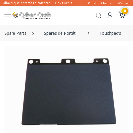
0
Spare Parts
Spares de Portátil
Touchpad's