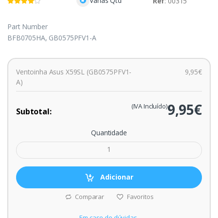
Várias Qtd
Ref
: 00315
Part Number
BFB0705HA, GB0575PFV1-A
Ventoinha Asus X59SL (GB0575PFV1-
9,95€
A)
9,95€
(IVA Incluído)
Subtotal:
Quantidade
Adicionar
Comparar
Favoritos
Em caso de dúvidas,