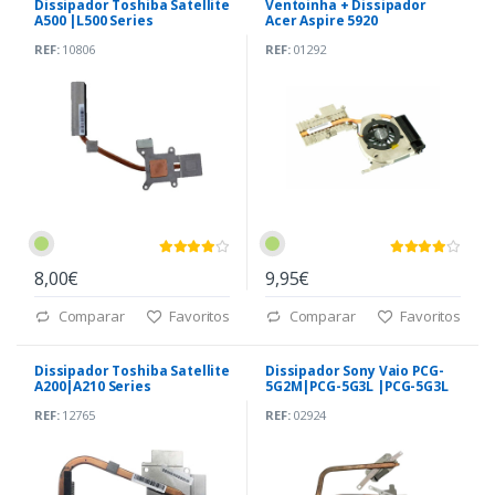
Dissipador Toshiba Satellite
Ventoinha + Dissipador
A500 |L500 Series
Acer Aspire 5920
(AT0770020C0
(3LZD1TATNC02A)
REF:
10806
REF:
01292
8,00€
9,95€
Comparar
Favoritos
Comparar
Favoritos
Dissipador Toshiba Satellite
Dissipador Sony Vaio PCG-
A200|A210 Series
5G2M|PCG-5G3L |PCG-5G3L
(AT019000310)
(26GD1CAN010)
REF:
12765
REF:
02924