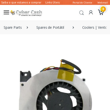
0
Spare Parts
Spares de Portátil
Coolers | Ventoin