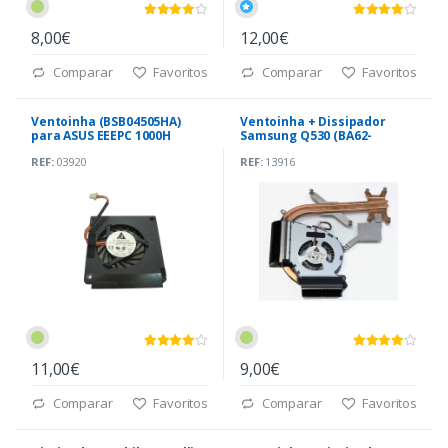
8,00€
12,00€
Comparar
Favoritos
Comparar
Favoritos
Ventoinha (BSB04505HA)
Ventoinha + Dissipador
para ASUS EEEPC 1000H
Samsung Q530 (BA62-
00524A)
REF:
03920
REF:
13916
11,00€
9,00€
Comparar
Favoritos
Comparar
Favoritos