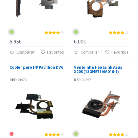
6,95€
6,00€
Comparar
Favoritos
Comparar
Favoritos
Cooler para HP Pavillion DV6
Ventoinha Heatsink Asus
X20S (13GNET1AM010-1)
REF:
04470
REF:
04757