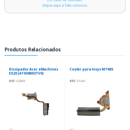
clique aqui e fale conosco.
Produtos Relacionados
Dissipador Acer eMachines
Cooler para Insys M748S
E520 (AT058003TV0)
REF:
02849
REF:
01641