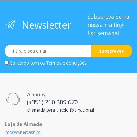
Subscreva-se na
Newsletter
nossa mailing
list semanal.
Email
subscrever
Concordo com os
Termos e Condições
Contactos
(+351) 210 889 670
Chamada para a rede fixa nacional
Loja de Almada
info@cybercash.pt