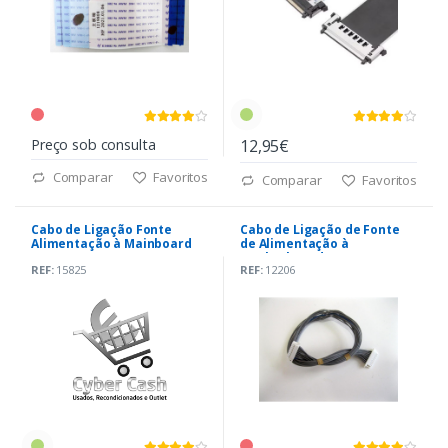
Preço sob consulta
12,95€
Comparar
Favoritos
Comparar
Favoritos
Cabo de Ligação Fonte
Cabo de Ligação de Fonte
Alimentação à Mainboard
de Alimentação à
TV Samung UE50TU8505U
Motherboard TV LG
REF:
15825
REF:
12206
47LA620S-ZA