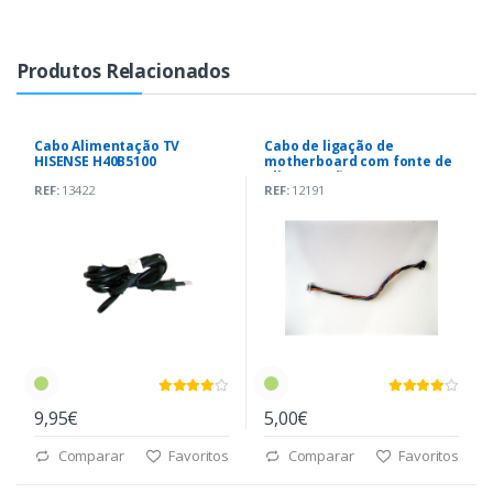
Produtos Relacionados
Cabo Alimentação TV
Cabo de ligação de
HISENSE H40B5100
motherboard com fonte de
alimentação TV LG32LJ590U-
REF:
13422
REF:
12191
ZA
9,95€
5,00€
Comparar
Favoritos
Comparar
Favoritos