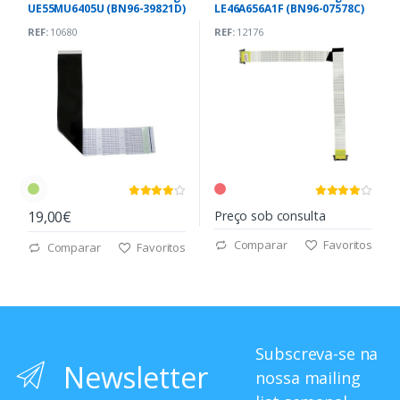
UE55MU6405U (BN96-39821D)
LE46A656A1F (BN96-07578C)
REF:
10680
REF:
12176
19,00€
Preço sob consulta
Comparar
Favoritos
Comparar
Favoritos
Subscreva-se na
Newsletter
nossa mailing