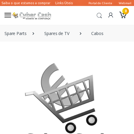
0
Spare Parts
Spares de TV
Cabos