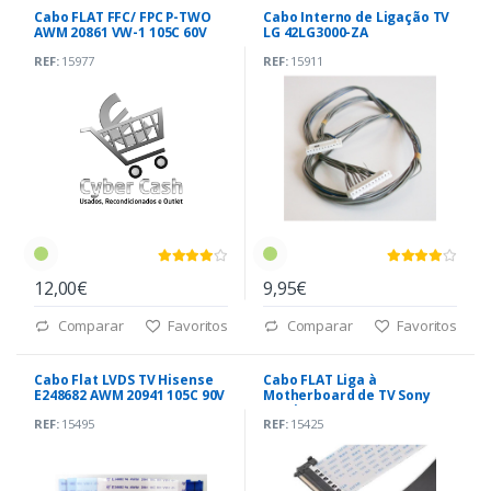
Cabo FLAT FFC/ FPC P-TWO
Cabo Interno de Ligação TV
AWM 20861 VW-1 105C 60V
LG 42LG3000-ZA
(E221612)
REF:
15977
REF:
15911
12,00€
9,95€
Comparar
Favoritos
Comparar
Favoritos
Cabo Flat LVDS TV Hisense
Cabo FLAT Liga à
E248682 AWM 20941 105C 90V
Motherboard de TV Sony
(1219808)
Bravia KDL50W805B
REF:
15495
REF:
15425