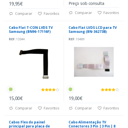
19,95€
Preço sob consulta
Comparar
Favoritos
Comparar
Favoritos
Cabo Flat T-CON LVDS TV
Cabo Flat LVDS LCD para TV
Samsung (BN96-17116F)
Samsung (BN-36273B)
REF:
13344
REF:
15489
15,00€
19,00€
Comparar
Favoritos
Comparar
Favoritos
Cabos Flex do painel
Cabo Alimentação TV
principal para placa de
Conectores 3 Pin | 3 Pin | 8