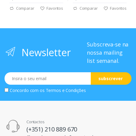
Comparar
Favoritos
Comparar
Favoritos
Subscreva-se na
Newsletter
nossa mailing
list semanal.
Email
subscrever
Concordo com os
Termos e Condições
Contactos
(+351) 210 889 670