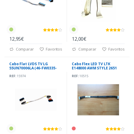
12,95€
12,00€
Comparar
Favoritos
Comparar
Favoritos
Cabo Flat LVDS TV LG
Cabo Flex LED TV LTK
55UN70006LA (46-FW0335-
E148000 AWM STYLE 2651
68DA20G)
REF:
15974
REF:
10515