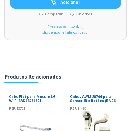
Adicionar
Comparar
Favoritos
Em caso de dúvidas,
clique aqui e fale conosco.
Produtos Relacionados
Cabo Flat para Modulo LG
Cabos AWM 20706 para
WI FI EAD63986801
Sensor IR e Botões (BN96-
EAD65387309 (LGSBWAC72)
07766E)
REF:
15721
REF:
11485