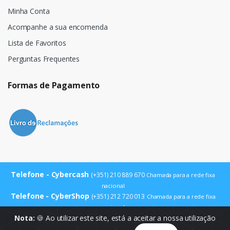
Minha Conta
Acompanhe a sua encomenda
Lista de Favoritos
Perguntas Frequentes
Formas de Pagamento
Telefone - Cybercash
(+351) 210 889 670
Chamada para a rede fixa
nacional
Telefone - CyberShop
(+351) 212 720 013
Chamada para a rede fixa
nacional
E-mail
Nota:
🍪 Ao utilizar este site, está a aceitar a nossa utilização
info@cybercash.pt