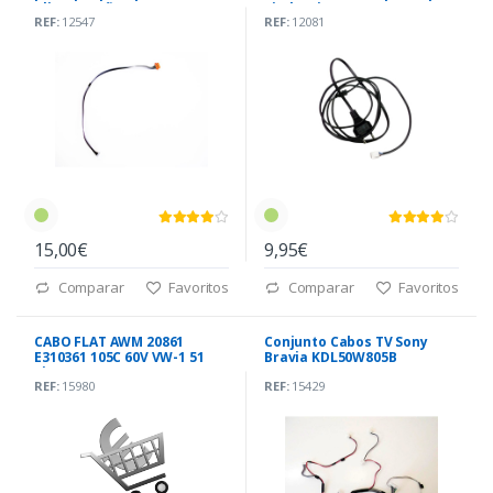
alimentação TV Samsung
Pin | 5 Pin
REF:
12547
REF:
12081
15,00€
9,95€
Comparar
Favoritos
Comparar
Favoritos
CABO FLAT AWM 20861
Conjunto Cabos TV Sony
E310361 105C 60V VW-1 51
Bravia KDL50W805B
Pinos
REF:
15980
REF:
15429