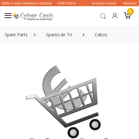
0
Spare Parts
Spares de TV
Cabos