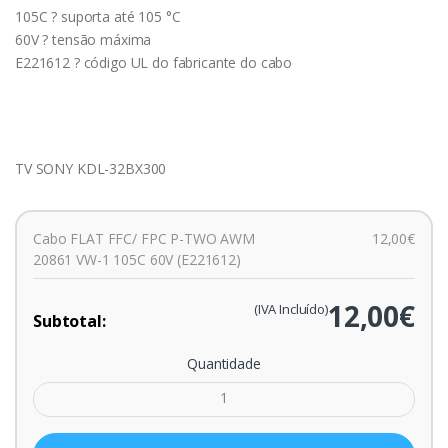
105C ? suporta até 105 °C
60V ? tensão máxima
E221612 ? código UL do fabricante do cabo
TV SONY KDL-32BX300
Cabo FLAT FFC/ FPC P-TWO AWM
12,00€
20861 VW-1 105C 60V (E221612)
12,00€
(IVA Incluído)
Subtotal:
Quantidade