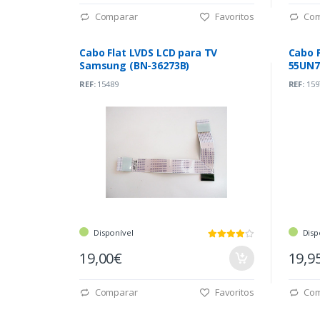
Comparar
Favoritos
Com
Cabo Flat LVDS LCD para TV
Cabo F
Samsung (BN-36273B)
55UN7
16DA2
REF:
15489
REF:
159
Disponível
Disp
19,00€
19,9
Comparar
Favoritos
Com