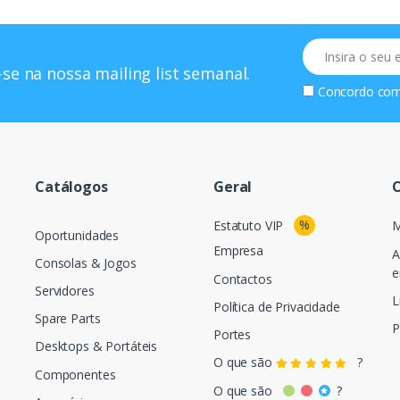
Email
se na nossa mailing list semanal.
Concordo co
Catálogos
Geral
O
%
Estatuto VIP
M
Oportunidades
Empresa
A
Consolas & Jogos
e
Contactos
Servidores
L
Política de Privacidade
Spare Parts
P
Portes
Desktops & Portáteis
O que são
?
Componentes
O que são
?