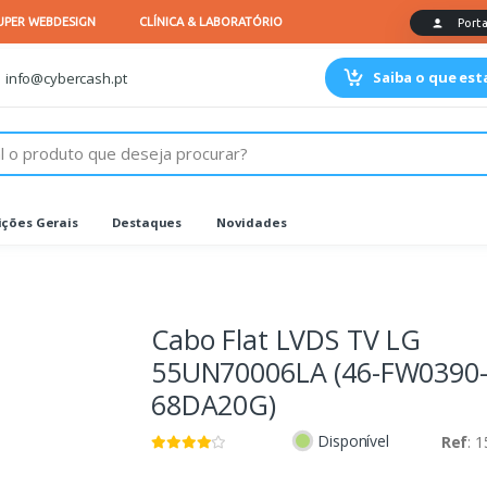
Saiba o que es
info@cybercash.pt
ções Gerais
Destaques
Novidades
Cabo Flat LVDS TV LG
55UN70006LA (46-FW0390
68DA20G)
Disponível
Ref
: 