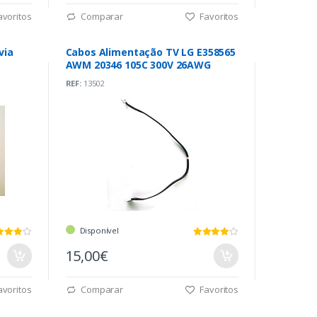
voritos
Comparar
Favoritos
via
Cabos Alimentação TV LG E358565
AWM 20346 105C 300V 26AWG
REF:
13502
Disponível
15,00€
voritos
Comparar
Favoritos