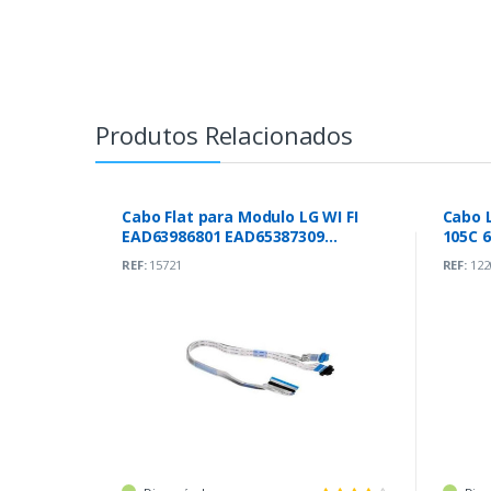
Produtos Relacionados
Cabo Flat para Modulo LG WI FI
Cabo 
EAD63986801 EAD65387309
105C 
(LGSBWAC72)
REF:
15721
REF:
122