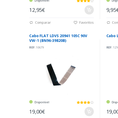
Disponível
Disp
12,95€
9,95
Comparar
Favoritos
Com
Cabo FLAT LDVS 20941 105C 90V
Cabo 
VW-1 (BN96-39820B)
REF:
10679
REF:
121
Disponível
Disp
19,00€
19,0