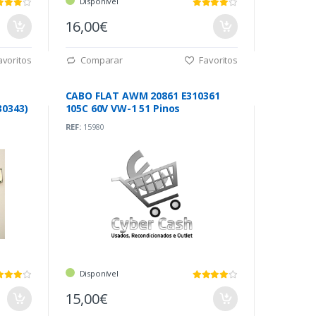
Disponível
16,00€
voritos
Comparar
Favoritos
CABO FLAT AWM 20861 E310361
30343)
105C 60V VW-1 51 Pinos
REF:
15980
Disponível
15,00€