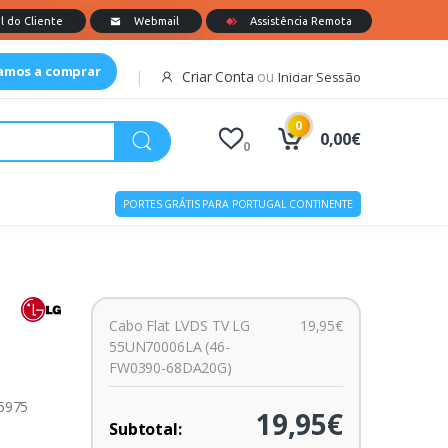
tamos a comprar
Criar Conta
ou
Iniciar Sessão
0
0,00€
0
PORTES GRÁTIS PARA PORTUGAL CONTINENTE
Cabo Flat LVDS TV LG
19,95€
-
55UN70006LA (46-
FW0390-68DA20G)
15975
19,95€
Subtotal: