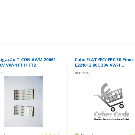
Ligação T-CON AWM 20661
Cabo FLAT FFC/ FPC 30 Pinos
60V VW-1 FT1/ FT2
E221612 80C 30V VW-1
(50.7A304.001 111121B4)
05
REF:
15978