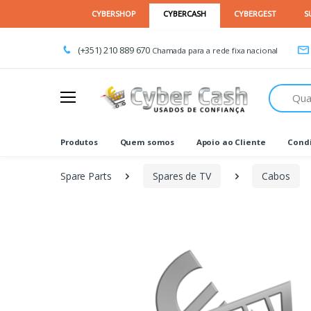
(+351) 210 889 670
Chamada para a rede fixa nacional
Procurar
Produtos
Quem somos
Apoio ao Cliente
Condi
Spare Parts
Spares de TV
Cabos