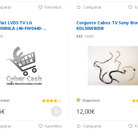
parar
Favoritos
Comparar
Fa
lat LVDS TV LG
Conjunto Cabos TV Sony Bra
0006LA (46-FW0440-
KDL50W805B
0G)
76
REF:
15429
onível
Disponível
5€
12,00€
parar
Favoritos
Comparar
Fa