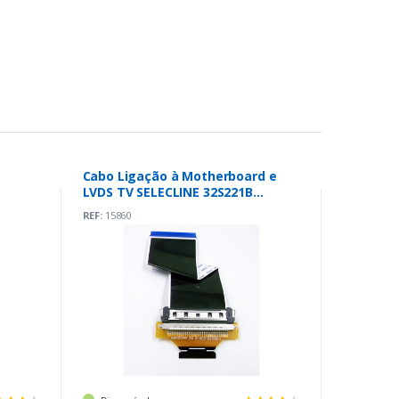
Cabo Ligação à Motherboard e
LVDS TV SELECLINE 32S221B
(F05035-30P-K)
REF:
15860