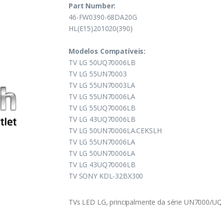
Part Number:
46-FW0390-68DA20G
HL(E15)201020(390)
Modelos Compatíveis:
TV LG 50UQ70006LB
TV LG 55UN70003
TV LG 55UN70003LA
TV LG 55UN70006LA
TV LG 55UQ70006LB
TV LG 43UQ70006LB
TV LG 50UN70006LA.CEKSLH
TV LG 55UN70006LA
TV LG 50UN70006LA
TV LG 43UQ70006LB
TV SONY KDL-32BX300
TVs LED LG, principalmente da série UN7000/U