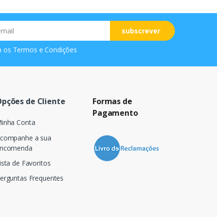
subscrever
m os
Termos e Condições
pções de Cliente
Formas de
Pagamento
inha Conta
companhe a sua
ncomenda
ista de Favoritos
erguntas Frequentes