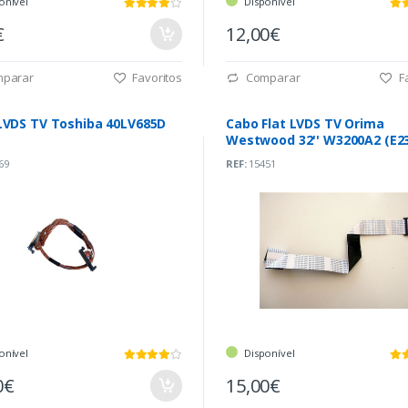
onível
Disponível
€
12,00€
parar
Favoritos
Comparar
Fa
LVDS TV Toshiba 40LV685D
Cabo Flat LVDS TV Orima
Westwood 32'' W3200A2 (E2
69
REF:
15451
onível
Disponível
0€
15,00€