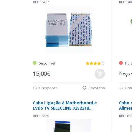
REF:
15487
REF:
048
Disponível
Indi
15,00€
Preço 
Comparar
Favoritos
Com
Cabo Ligação à Motherboard e
Cabo 
LVDS TV SELECLINE 32S221B
Alime
(F05035-30P-K)
LG 42
REF:
15860
REF:
157