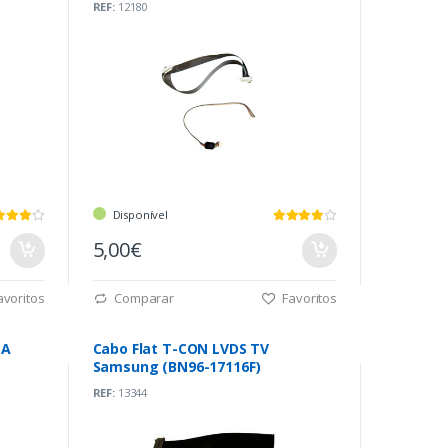
REF:
12180
Disponível
5,00€
voritos
Comparar
Favoritos
ZA
Cabo Flat T-CON LVDS TV
Samsung (BN96-17116F)
REF:
13344