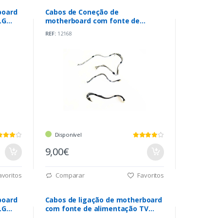
board
Cabos de Coneção de
LG
motherboard com fonte de
alimentação TV Toshiba 40LV685D
REF:
12168
Disponível
9,00€
voritos
Comparar
Favoritos
board
Cabos de ligação de motherboard
LG
com fonte de alimentação TV
Samsung LE46A656A1F