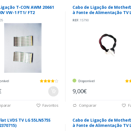
Ligação T-CON AWM 20661
Cabo de Ligação de Mother
60V VW-1 FT1/ FT2
à Fonte de Alimentação TV 
49UJ620V-ZA
05
REF:
15790
onível
Disponível
€
9,00€
parar
Favoritos
Comparar
Fa
Flat LVDS TV LG 55LN575S
Cabo de Ligação de Mother
2370715)
à Fonte de Alimentação TV 
55UJ620V