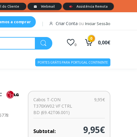
tamos a comprar
Criar Conta
ou
Iniciar Sessão
0
0,00€
0
PORTES GRÁTIS PARA PORTUGAL CONTINENTE
F
Cabos T-CON
9,95€
T370XW02 VF CTRL
BD (69.42T06.001)
15778
9,95€
Subtotal: