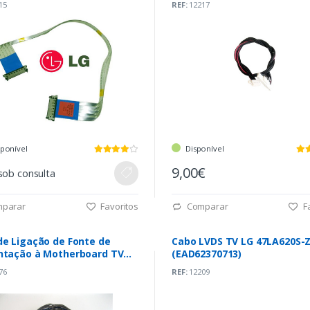
15
REF:
12217
sponível
Disponível
9,00€
sob consulta
parar
Favoritos
Comparar
Fa
de Ligação de Fonte de
Cabo LVDS TV LG 47LA620S-
ntação à Motherboard TV
(EAD62370713)
LG3000-ZA
76
REF:
12209