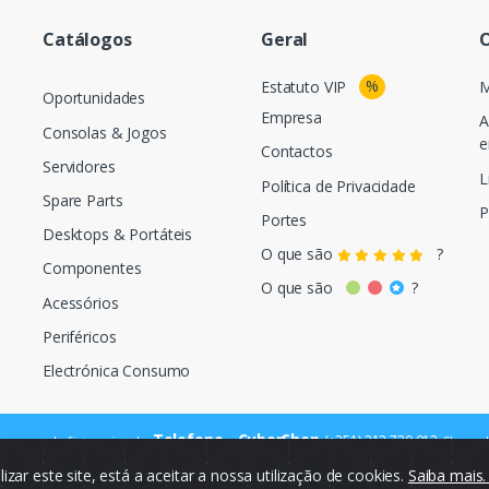
Catálogos
Geral
O
%
Estatuto VIP
M
Oportunidades
Empresa
A
Consolas & Jogos
e
Contactos
Servidores
L
Política de Privacidade
Spare Parts
P
Portes
Desktops & Portáteis
O que são
?
Componentes
O que são
?
Acessórios
Periféricos
Electrónica Consumo
Telefone - CyberShop
(+351) 212 720 013
ara a rede fixa nacional
Chamada
ilizar este site, está a aceitar a nossa utilização de cookies.
Saiba mais
© Cybercash