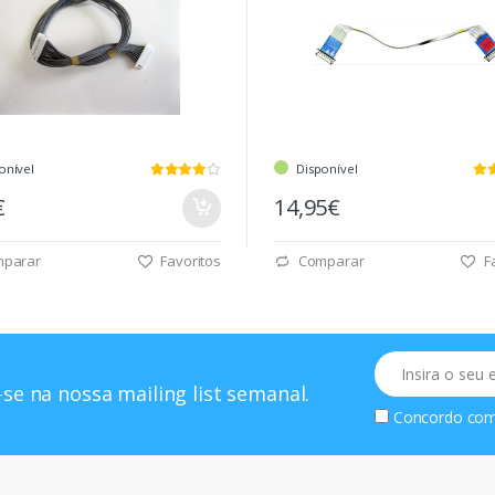
onível
Disponível
€
14,95€
parar
Favoritos
Comparar
Fa
Email
se na nossa mailing list semanal.
Concordo co