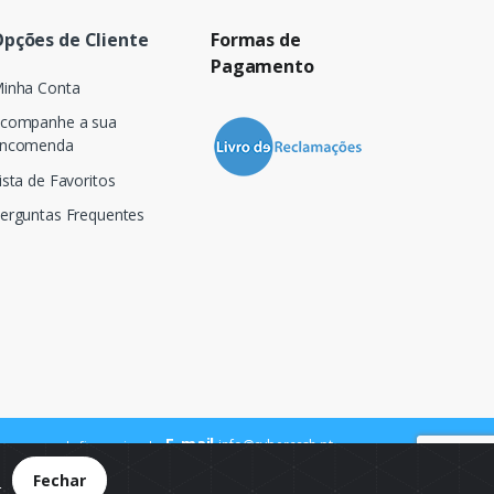
pções de Cliente
Formas de
Pagamento
inha Conta
companhe a sua
ncomenda
ista de Favoritos
erguntas Frequentes
E-mail
info@cybercash.pt
 para a rede fixa nacional
.
Fechar