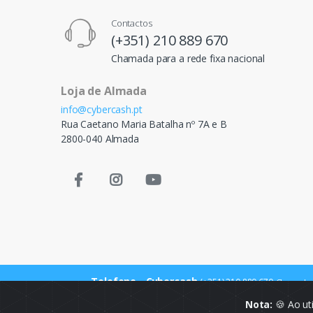
Contactos
(+351) 210 889 670
Chamada para a rede fixa nacional
Loja de Almada
info@cybercash.pt
Rua Caetano Maria Batalha nº 7A e B
2800-040 Almada
Telefone - Cybercash
(+351) 210 889 670
Chamada p
Nota:
🍪 Ao ut