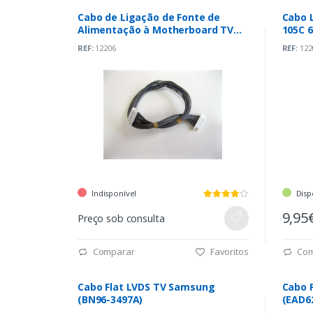
Cabo de Ligação de Fonte de
Cabo 
Alimentação à Motherboard TV
105C 
LG 47LA620S-ZA
REF:
12206
REF:
122
Indisponível
Disp
9,95
Preço sob consulta
Comparar
Favoritos
Com
Cabo Flat LVDS TV Samsung
Cabo 
(BN96-3497A)
(EAD6