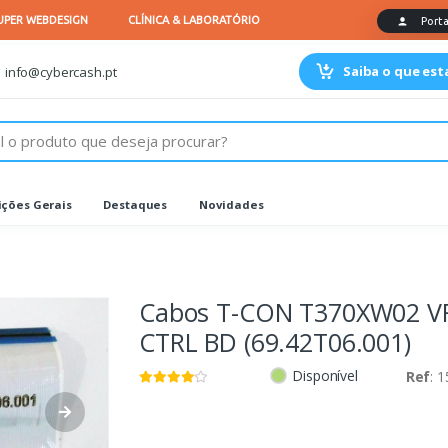
Saiba o que es
info@cybercash.pt
ções Gerais
Destaques
Novidades
Cabos T-CON T370XW02 V
CTRL BD (69.42T06.001)
Disponível
Ref
: 