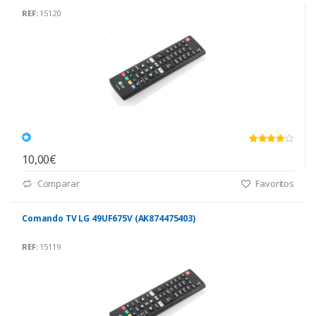
REF:
15120
10,00€
Comparar
Favoritos
Comando TV LG 49UF675V (AK874475403)
REF:
15119