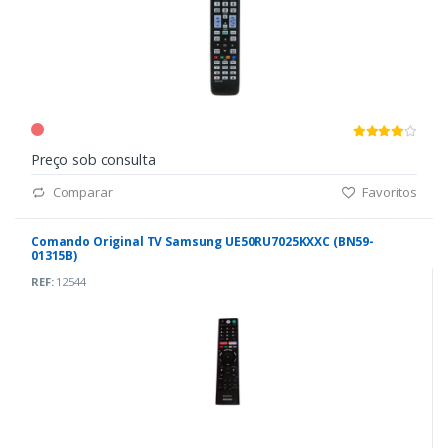
Preço sob consulta
Comparar
Favoritos
Comando Original TV Samsung UE50RU7025KXXC (BN59-
01315B)
REF:
12544