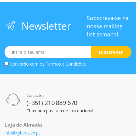
Subscreva-se na
Newsletter
nossa mailing
list semanal.
Email
subscrever
Concordo com os
Termos e Condições
Contactos
(+351) 210 889 670
Chamada para a rede fixa nacional
Loja de Almada
info@cybercash.pt