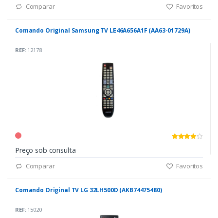
Comparar
Favoritos
Comando Original Samsung TV LE46A656A1F (AA63-01729A)
REF:
12178
Preço sob consulta
Comparar
Favoritos
Comando Original TV LG 32LH500D (AKB74475480)
REF:
15020