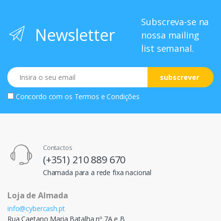
Subscreva-se na
Newsletter
nossa mailing
list semanal.
Email
subscrever
Concordo com os
Termos e Condições
Contactos
(+351) 210 889 670
Chamada para a rede fixa nacional
Loja de Almada
info@cybercash.pt
Rua Caetano Maria Batalha nº 7A e B