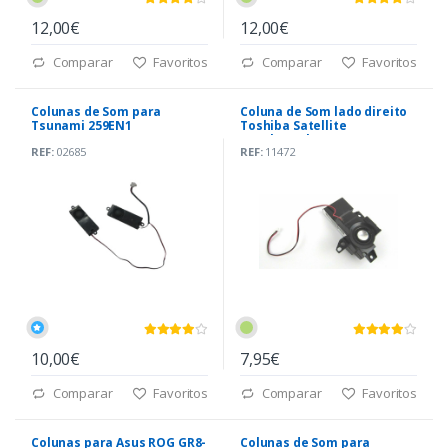
12,00€
12,00€
Comparar
Favoritos
Comparar
Favoritos
Colunas de Som para
Coluna de Som lado direito
Tsunami 259EN1
Toshiba Satellite
A205|A215|A200
REF:
02685
REF:
11472
(PK230006R10)
10,00€
7,95€
Comparar
Favoritos
Comparar
Favoritos
Colunas para Asus ROG GR8-
Colunas de Som para