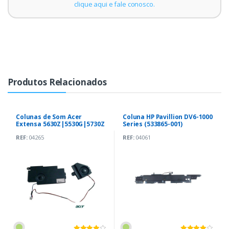
clique aqui e fale conosco.
Produtos Relacionados
Colunas de Som Acer
Coluna HP Pavillion DV6-1000
Extensa 5630Z|5530G|5730Z
Series (533865-001)
(23.40383.002 23.40378.002)
REF:
04265
REF:
04061