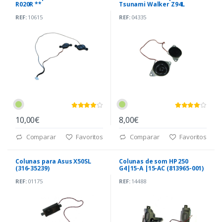
R020R **
Tsunami Walker Z94L
REF:
10615
REF:
04335
10,00€
8,00€
Comparar
Favoritos
Comparar
Favoritos
Colunas para Asus X50SL
Colunas de som HP 250
(316-35239)
G4|15-A |15-AC (813965-001)
REF:
01175
REF:
14488