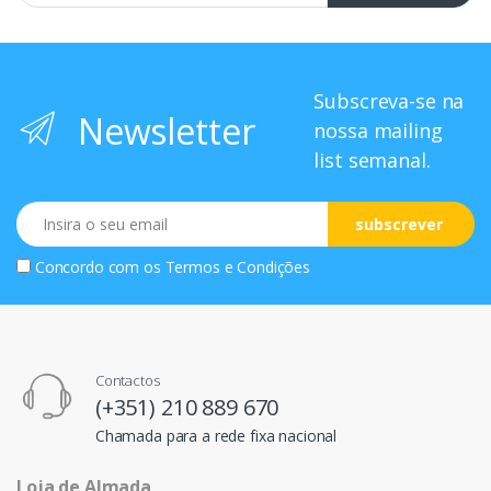
Subscreva-se na
Newsletter
nossa mailing
list semanal.
Email
subscrever
Concordo com os
Termos e Condições
Contactos
(+351) 210 889 670
Chamada para a rede fixa nacional
Loja de Almada