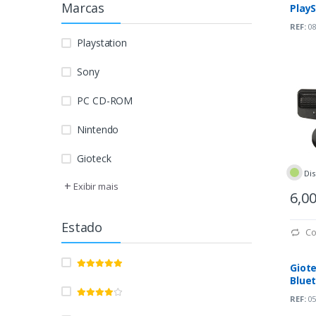
Marcas
PlayS
REF:
08
Playstation
Sony
PC CD-ROM
Nintendo
Gioteck
Dis
+
Exibir mais
6,0
Estado
Co
Giot
Blue
Plays
REF:
05