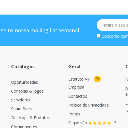
Email
se na nossa mailing list semanal.
Concordo co
Catálogos
Geral
O
%
Estatuto VIP
M
Oportunidades
Empresa
A
Consolas & Jogos
e
Contactos
Servidores
L
Política de Privacidade
Spare Parts
P
Portes
Desktops & Portáteis
O que são
?
Componentes