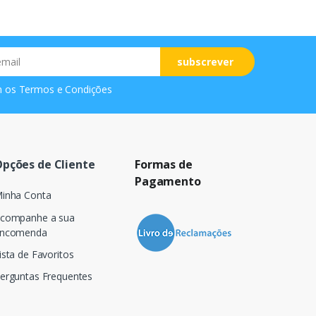
subscrever
m os
Termos e Condições
pções de Cliente
Formas de
Pagamento
inha Conta
companhe a sua
ncomenda
ista de Favoritos
erguntas Frequentes