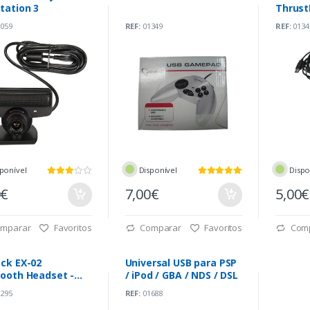
tation 3
Thrust
059
REF:
01349
REF:
0134
ponível
Disponível
Dispo
0€
7,00€
5,00€
mparar
Favoritos
Comparar
Favoritos
Com
eck EX-02
Universal USB para PSP
tooth Headset -
/ iPod / GBA / NDS / DSL
tation 3
295
REF:
01688