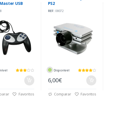
Master USB
PS2
8
REF:
08072
nível
Disponível
6,00€
parar
Favoritos
Comparar
Favoritos