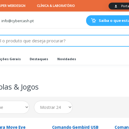
Saiba o que es
info@cybercash.pt
ções Gerais
Destaques
Novidades
las & Jogos
ra Move Eye
Comando Gembird USB
Coman