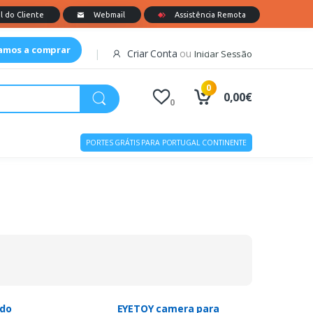
tamos a comprar
Criar Conta
ou
Iniciar Sessão
0
0,00€
0
PORTES GRÁTIS PARA PORTUGAL CONTINENTE
do
EYETOY camera para