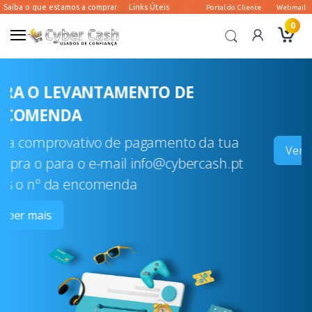
0
G
E