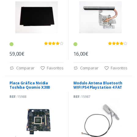
59,00€
16,00€
Comparar
Favoritos
Comparar
Favoritos
Placa Gráfica Nvidia
Modulo Antena Bluetooth
Toshiba Qosmio X300
WIFI PS4 Playstation 4 FAT
(KSRAA LS-4471P)
REF:
15988
REF:
15987