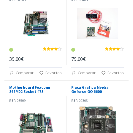
39,00€
79,00€
Comparar
Favoritos
Comparar
Favoritos
Motherboard Foxconn
Placa Grafica Nvidia
865M02 Socket 478
Geforce GO 6600
(A5A001532)
REF:
03509
REF:
00303