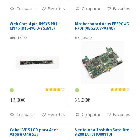
Comparar
Favoritos
Comparar
Favoritos
Web Cam 4 pin INSYS PR1-
Motherboard Asus EEEPC 4G
M146 (R154V6.0-YS3616)
P701 (08G2007PA14Q)
REF:
13173
REF:
03708
12,00€
25,00€
Comparar
Favoritos
Comparar
Favoritos
Cabo LVDS LCD para Acer
Ventoinha Toshiba Satellite
Aspire One 533
A200 (AT019000110)
(DC02C001330)