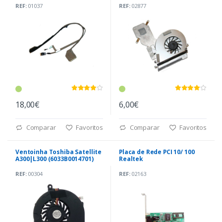
REF:
01037
REF:
02877
18,00€
6,00€
Comparar
Favoritos
Comparar
Favoritos
Ventoinha Toshiba Satellite
Placa de Rede PCI 10/ 100
A300|L300 (6033B0014701)
Realtek
REF:
00304
REF:
02163