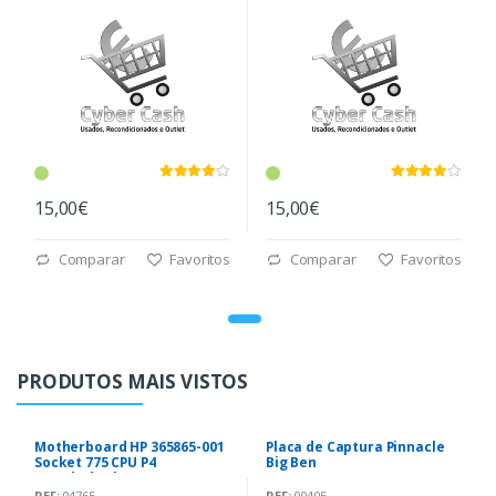
15,00€
15,00€
Comparar
Favoritos
Comparar
Favoritos
PRODUTOS MAIS VISTOS
Motherboard HP 365865-001
Placa de Captura Pinnacle
Socket 775 CPU P4
Big Ben
2.80Ghz|4Gb DDR
REF:
04765
REF:
00405