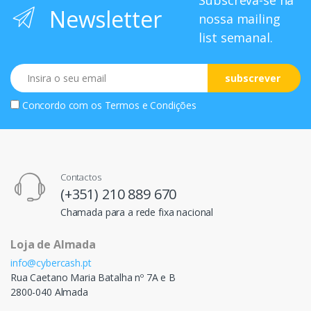
Subscreva-se na
Newsletter
nossa mailing
list semanal.
Email
subscrever
Concordo com os
Termos e Condições
Contactos
(+351) 210 889 670
Chamada para a rede fixa nacional
Loja de Almada
info@cybercash.pt
Rua Caetano Maria Batalha nº 7A e B
2800-040 Almada