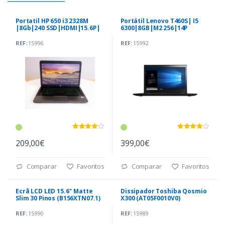
Portatil HP 650 i3 2328M
Portátil Lenovo T460S| I5
|8Gb|240 SSD|HDMI|15.6P|
6300|8GB|M2 256|14P
TOUCH
REF:
15996
REF:
15992
209,00€
399,00€
Comparar
Favoritos
Comparar
Favoritos
Ecrã LCD LED 15.6'' Matte
Dissipador Toshiba Qosmio
Slim 30 Pinos (B156XTN07.1)
X300 (AT05F0010V0)
REF:
15990
REF:
15989