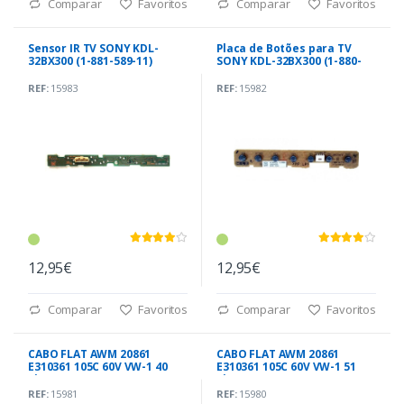
Comparar
Favoritos
Comparar
Favoritos
Sensor IR TV SONY KDL-
Placa de Botões para TV
32BX300 (1-881-589-11)
SONY KDL-32BX300 (1-880-
417-11)
REF:
15983
REF:
15982
12,95€
12,95€
Comparar
Favoritos
Comparar
Favoritos
CABO FLAT AWM 20861
CABO FLAT AWM 20861
E310361 105C 60V VW-1 40
E310361 105C 60V VW-1 51
Pinos
Pinos
REF:
15981
REF:
15980