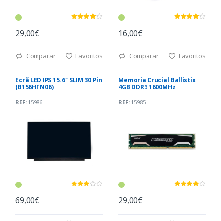
29,00€
16,00€
Comparar
Favoritos
Comparar
Favoritos
Ecrã LED IPS 15.6'' SLIM 30 Pin
Memoria Crucial Ballistix
(B156HTN06)
4GB DDR3 1600MHz
REF:
15986
REF:
15985
69,00€
29,00€