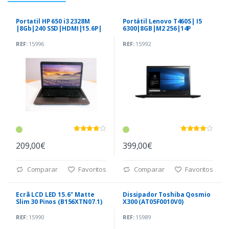
Portatil HP 650 i3 2328M
Portátil Lenovo T460S| I5
|8Gb|240 SSD|HDMI|15.6P|
6300|8GB|M2 256|14P
TOUCH
REF:
15996
REF:
15992
209,00€
399,00€
Comparar
Favoritos
Comparar
Favoritos
Ecrã LCD LED 15.6'' Matte
Dissipador Toshiba Qosmio
Slim 30 Pinos (B156XTN07.1)
X300 (AT05F0010V0)
REF:
15990
REF:
15989