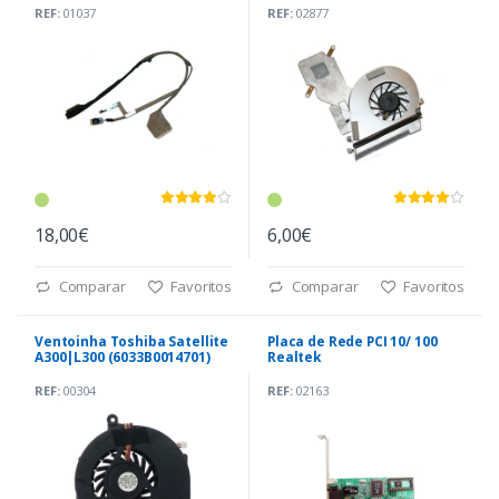
REF:
01037
REF:
02877
18,00€
6,00€
Comparar
Favoritos
Comparar
Favoritos
Ventoinha Toshiba Satellite
Placa de Rede PCI 10/ 100
A300|L300 (6033B0014701)
Realtek
REF:
00304
REF:
02163