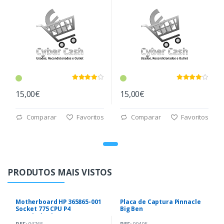
15,00€
15,00€
Comparar
Favoritos
Comparar
Favoritos
PRODUTOS MAIS VISTOS
Motherboard HP 365865-001
Placa de Captura Pinnacle
Socket 775 CPU P4
Big Ben
2.80Ghz|4Gb DDR
REF:
04765
REF:
00405