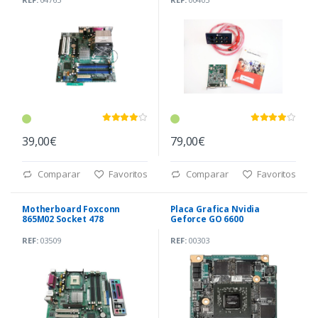
39,00€
79,00€
Comparar
Favoritos
Comparar
Favoritos
Motherboard Foxconn
Placa Grafica Nvidia
865M02 Socket 478
Geforce GO 6600
(A5A001532)
REF:
03509
REF:
00303