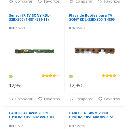
Comparar
Favoritos
Comparar
Favoritos
Sensor IR TV SONY KDL-
Placa de Botões para TV
32BX300 (1-881-589-11)
SONY KDL-32BX300 (1-880-
417-11)
REF:
15983
REF:
15982
12,95€
12,95€
Comparar
Favoritos
Comparar
Favoritos
CABO FLAT AWM 20861
CABO FLAT AWM 20861
E310361 105C 60V VW-1 40
E310361 105C 60V VW-1 51
Pinos
Pinos
REF:
15981
REF:
15980