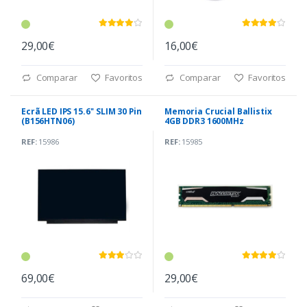
29,00€
16,00€
Comparar
Favoritos
Comparar
Favoritos
Ecrã LED IPS 15.6'' SLIM 30 Pin
Memoria Crucial Ballistix
(B156HTN06)
4GB DDR3 1600MHz
REF:
15986
REF:
15985
69,00€
29,00€