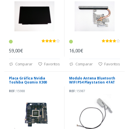
59,00€
16,00€
Comparar
Favoritos
Comparar
Favoritos
Placa Gráfica Nvidia
Modulo Antena Bluetooth
Toshiba Qosmio X300
WIFI PS4 Playstation 4 FAT
(KSRAA LS-4471P)
REF:
15988
REF:
15987