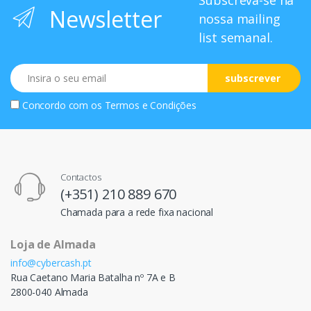
Subscreva-se na
Newsletter
nossa mailing
list semanal.
Email
subscrever
Concordo com os
Termos e Condições
Contactos
(+351) 210 889 670
Chamada para a rede fixa nacional
Loja de Almada
info@cybercash.pt
Rua Caetano Maria Batalha nº 7A e B
2800-040 Almada