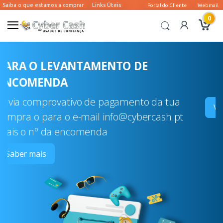
0
G
E