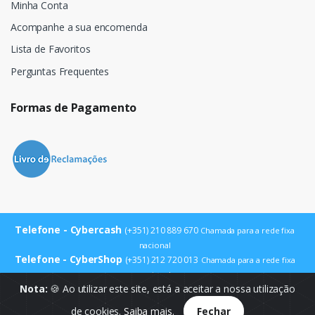
Minha Conta
Acompanhe a sua encomenda
Lista de Favoritos
Perguntas Frequentes
Formas de Pagamento
Telefone - Cybercash
(+351) 210 889 670
Chamada para a rede fixa
nacional
Telefone - CyberShop
(+351) 212 720 013
Chamada para a rede fixa
nacional
E-mail
Nota:
🍪 Ao utilizar este site, está a aceitar a nossa utilização
info@cybercash.pt
de cookies.
Saiba mais.
Fechar