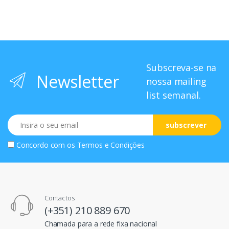
Subscreva-se na
Newsletter
nossa mailing
list semanal.
Email
subscrever
Concordo com os
Termos e Condições
Contactos
(+351) 210 889 670
Chamada para a rede fixa nacional