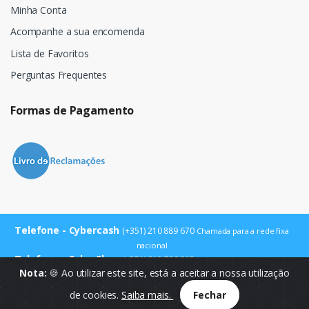
Minha Conta
Acompanhe a sua encomenda
Lista de Favoritos
Perguntas Frequentes
Formas de Pagamento
Telefone - Cybercash
(+351) 210 889 670
Chamada para a rede fixa
nacional
Telefone - CyberShop
(+351) 212 720 013
Chamada para a rede fixa
Nota:
🍪 Ao utilizar este site, está a aceitar a nossa utilização
nacional
E-mail
info@cybercash.pt
de cookies.
Saiba mais.
Fechar