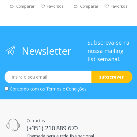
Comparar
Favoritos
Comparar
Favoritos
Subscreva-se na
Newsletter
nossa mailing
list semanal.
Email
subscrever
Concordo com os
Termos e Condições
Contactos
(+351) 210 889 670
Chamada para a rede fixa nacional