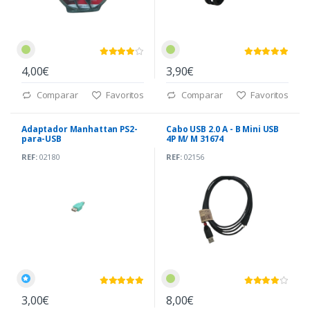
4,00€
3,90€
Comparar
Favoritos
Comparar
Favoritos
Adaptador Manhattan PS2-
Cabo USB 2.0 A - B Mini USB
para-USB
4P M/ M 31674
REF:
02180
REF:
02156
3,00€
8,00€