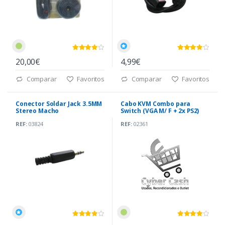
20,00€
4,99€
Comparar
Favoritos
Comparar
Favoritos
Conector Soldar Jack 3.5MM
Cabo KVM Combo para
Stereo Macho
Switch (VGA M/ F + 2x PS2)
REF:
03824
REF:
02361