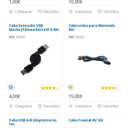
1,00€
10,00€
Comparar
Favoritos
Comparar
Favoritos
Cabo Extensão USB
Cabo video para Nintendo
Macho|Fêmea Retratil 0.8m
Wii
REF:
09478
REF:
09762
4,00€
15,00€
Comparar
Favoritos
Comparar
Favoritos
Cabo USB A-B (Impressora)
Cabo Coaxial AV 2m
1m