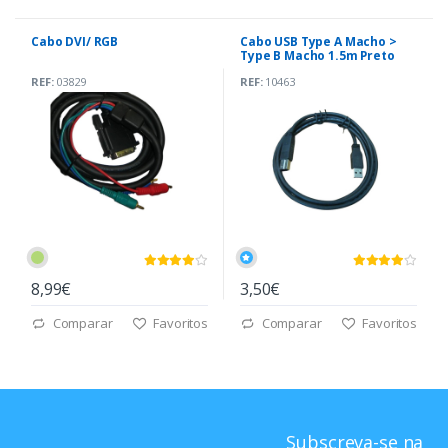
Cabo DVI/ RGB
Cabo USB Type A Macho >
Type B Macho 1.5m Preto
REF:
03829
REF:
10463
8,99€
3,50€
Comparar
Favoritos
Comparar
Favoritos
Subscreva-se na