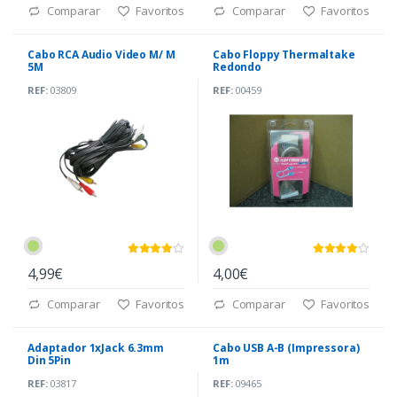
Comparar
Favoritos
Comparar
Favoritos
Cabo RCA Audio Video M/ M
Cabo Floppy Thermaltake
5M
Redondo
REF:
03809
REF:
00459
4,99€
4,00€
Comparar
Favoritos
Comparar
Favoritos
Adaptador 1xJack 6.3mm
Cabo USB A-B (Impressora)
Din 5Pin
1m
REF:
03817
REF:
09465