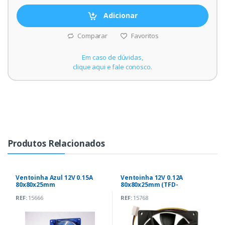
Adicionar
Comparar
Favoritos
Em caso de dúvidas,
clique aqui e fale conosco.
Produtos Relacionados
Ventoinha Azul 12V 0.15A
Ventoinha 12V 0.12A
80x80x25mm
80x80x25mm (TFD-
(DF0802512SELI)
8025M12B)
REF:
15666
REF:
15768