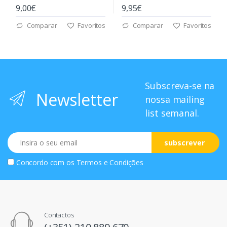
9,00€
9,95€
Comparar
Favoritos
Comparar
Favoritos
Subscreva-se na
Newsletter
nossa mailing
list semanal.
Email
subscrever
Concordo com os
Termos e Condições
Contactos