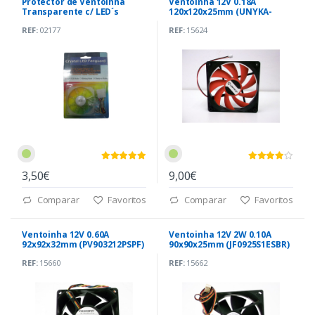
Protector de Ventoinha
Ventoinha 12V 0.18A
Transparente c/ LED´s
120x120x25mm (UNYKA-
WAM)
REF:
02177
REF:
15624
3,50€
9,00€
Comparar
Favoritos
Comparar
Favoritos
Ventoinha 12V 0.60A
Ventoinha 12V 2W 0.10A
92x92x32mm (PV903212PSPF)
90x90x25mm (JF0925S1ESBR)
REF:
15660
REF:
15662