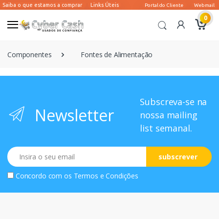
0
Componentes
Fontes de Alimentação
Subscreva-se na
Newsletter
nossa mailing
list semanal.
Email
subscrever
Concordo com os
Termos e Condições