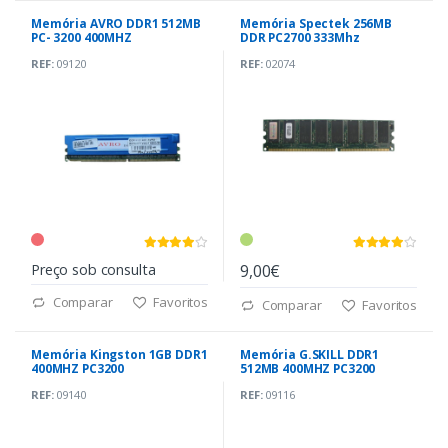
Memória AVRO DDR1 512MB
Memória Spectek 256MB
PC- 3200 400MHZ
DDR PC2700 333Mhz
REF:
09120
REF:
02074
Preço sob consulta
9,00€
Comparar
Favoritos
Comparar
Favoritos
Memória Kingston 1GB DDR1
Memória G.SKILL DDR1
400MHZ PC3200
512MB 400MHZ PC3200
REF:
09140
REF:
09116