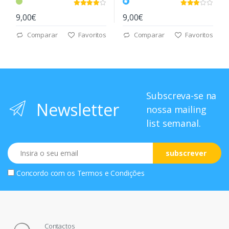
9,00€
9,00€
Comparar
Favoritos
Comparar
Favoritos
Subscreva-se na
Newsletter
nossa mailing
list semanal.
Email
subscrever
Concordo com os
Termos e Condições
Contactos