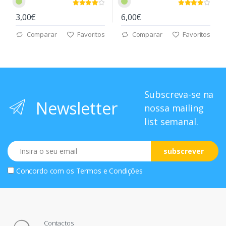
3,00€
6,00€
Comparar
Favoritos
Comparar
Favoritos
Subscreva-se na
Newsletter
nossa mailing
list semanal.
Email
subscrever
Concordo com os
Termos e Condições
Contactos