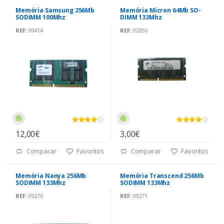
Memória Samsung 256Mb
Memória Micron 64Mb SO-
SODIMM 100Mhz
DIMM 133Mhz
REF:
09414
REF:
02050
12,00€
3,00€
Comparar
Favoritos
Comparar
Favoritos
Memória Nanya 256Mb
Memória Transcend 256Mb
SODIMM 133Mhz
SODIMM 133Mhz
REF:
09270
REF:
09271