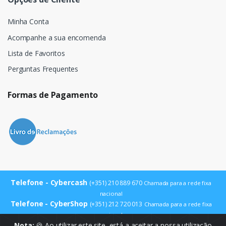
Minha Conta
Acompanhe a sua encomenda
Lista de Favoritos
Perguntas Frequentes
Formas de Pagamento
Telefone - Cybercash
(+351) 210 889 670
Chamada para a rede fixa
nacional
Telefone - CyberShop
(+351) 212 720 013
Chamada para a rede fixa
nacional
E-mail
Nota:
🍪 Ao utilizar este site, está a aceitar a nossa utilização
info@cybercash.pt