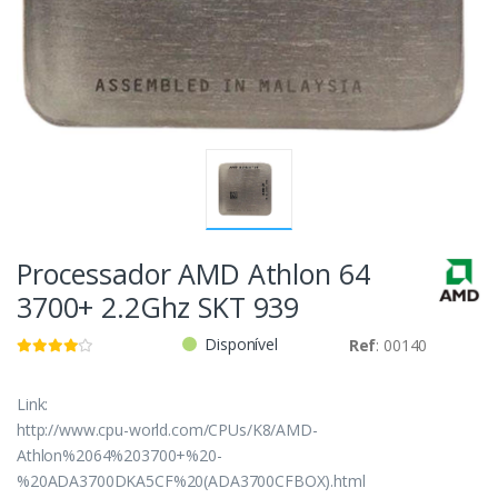
Processador AMD Athlon 64
3700+ 2.2Ghz SKT 939
Disponível
Ref
: 00140
Link:
http://www.cpu-world.com/CPUs/K8/AMD-
Athlon%2064%203700+%20-
%20ADA3700DKA5CF%20(ADA3700CFBOX).html