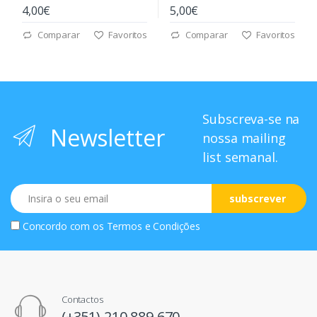
4,00€
5,00€
Comparar
Favoritos
Comparar
Favoritos
Subscreva-se na
Newsletter
nossa mailing
list semanal.
Email
subscrever
Concordo com os
Termos e Condições
Contactos
(+351) 210 889 670