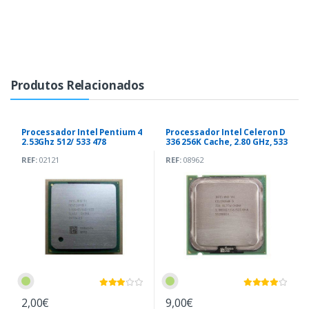
Produtos Relacionados
Processador Intel Pentium 4
Processador Intel Celeron D
2.53Ghz 512/ 533 478
336 256K Cache, 2.80 GHz, 533
MHz
REF:
02121
REF:
08962
2,00€
9,00€