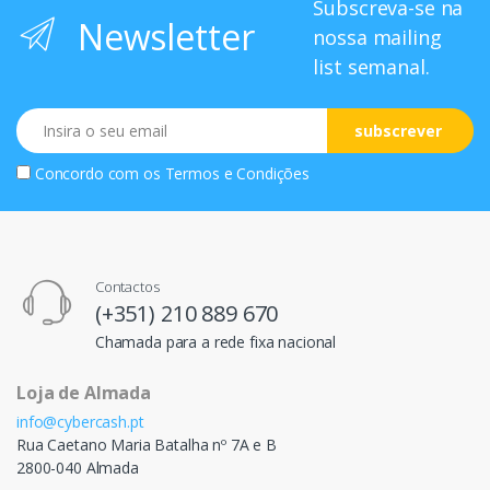
Subscreva-se na
Newsletter
nossa mailing
list semanal.
Email
subscrever
Concordo com os
Termos e Condições
Contactos
(+351) 210 889 670
Chamada para a rede fixa nacional
Loja de Almada
info@cybercash.pt
Rua Caetano Maria Batalha nº 7A e B
2800-040 Almada