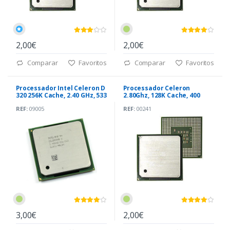
2,00€
2,00€
Comparar
Favoritos
Comparar
Favoritos
Processador Intel Celeron D
Processador Celeron
320 256K Cache, 2.40 GHz, 533
2.80Ghz, 128K Cache, 400
MHz 478
MHz 478
REF:
09005
REF:
00241
3,00€
2,00€