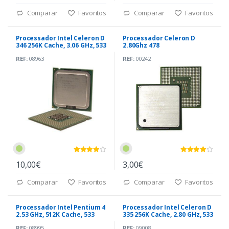
Comparar
Favoritos
Comparar
Favoritos
Processador Intel Celeron D
Processador Celeron D
346 256K Cache, 3.06 GHz, 533
2.80Ghz 478
MHz
REF:
08963
REF:
00242
10,00€
3,00€
Comparar
Favoritos
Comparar
Favoritos
Processador Intel Pentium 4
Processador Intel Celeron D
2.53 GHz, 512K Cache, 533
335 256K Cache, 2.80 GHz, 533
MHz 478
MHz 478
REF:
08995
REF:
09008