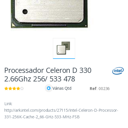
Processador Celeron D 330
2.66Ghz 256/ 533 478
Várias Qtd
Ref
: 00236
Link:
http://ark.intel.com/products/27115/Intel-Celeron-D-Processor-
331-256K-Cache-2_66-GHz-533-MHz-FSB