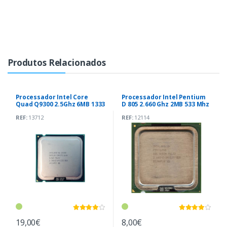
Produtos Relacionados
Processador Intel Core
Processador Intel Pentium
Quad Q9300 2.5Ghz 6MB 1333
D 805 2.660 Ghz 2MB 533 Mhz
SKT 775
LGA775
REF:
13712
REF:
12114
19,00€
8,00€