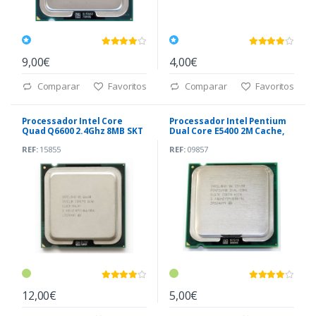
9,00€
4,00€
Comparar
Favoritos
Comparar
Favoritos
Processador Intel Core
Processador Intel Pentium
Quad Q6600 2.4Ghz 8MB SKT
Dual Core E5400 2M Cache,
775
2.70 GHz, 800 MHz
REF:
15855
REF:
09857
12,00€
5,00€