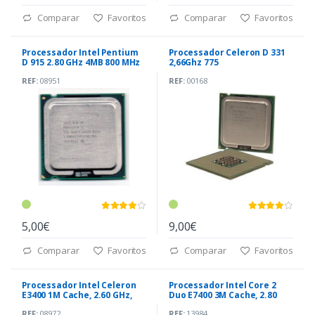
Comparar
Favoritos
Comparar
Favoritos
Processador Intel Pentium
Processador Celeron D 331
D 915 2.80 GHz 4MB 800 MHz
2,66Ghz 775
LGA775
REF:
08951
REF:
00168
5,00€
9,00€
Comparar
Favoritos
Comparar
Favoritos
Processador Intel Celeron
Processador Intel Core 2
E3400 1M Cache, 2.60 GHz,
Duo E7400 3M Cache, 2.80
800 MHz
GHz, 1066 MHz
REF:
08972
REF:
13984