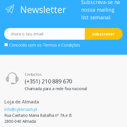
Subscreva-se na
Newsletter
nossa mailing
list semanal.
Email
subscrever
Concordo com os
Termos e Condições
Contactos
(+351) 210 889 670
Chamada para a rede fixa nacional
Loja de Almada
info@cybercash.pt
Rua Caetano Maria Batalha nº 7A e B
2800-040 Almada