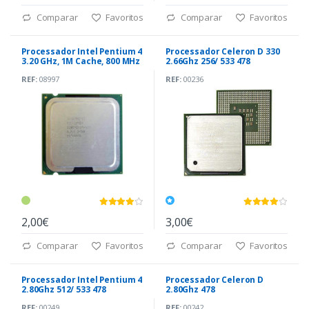
Comparar
Favoritos
Comparar
Favoritos
Processador Intel Pentium 4
Processador Celeron D 330
3.20 GHz, 1M Cache, 800 MHz
2.66Ghz 256/ 533 478
478
REF:
08997
REF:
00236
2,00€
3,00€
Comparar
Favoritos
Comparar
Favoritos
Processador Intel Pentium 4
Processador Celeron D
2.80Ghz 512/ 533 478
2.80Ghz 478
REF:
00249
REF:
00242