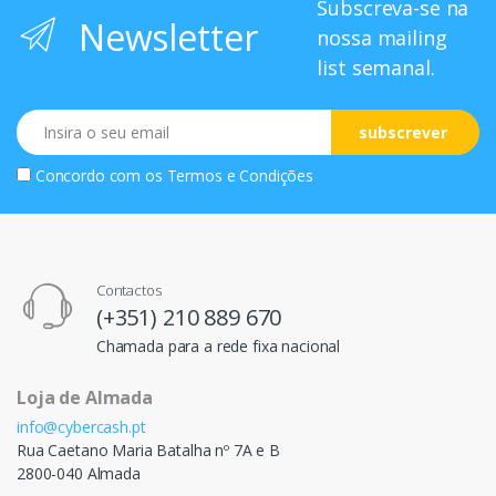
Subscreva-se na
Newsletter
nossa mailing
list semanal.
Email
subscrever
Concordo com os
Termos e Condições
Contactos
(+351) 210 889 670
Chamada para a rede fixa nacional
Loja de Almada
info@cybercash.pt
Rua Caetano Maria Batalha nº 7A e B
2800-040 Almada