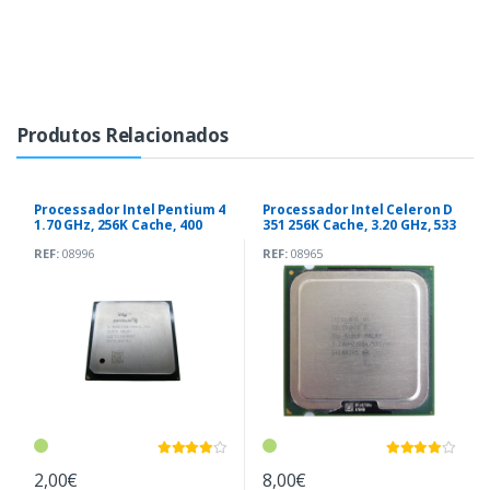
Produtos Relacionados
Processador Intel Pentium 4
Processador Intel Celeron D
1.70 GHz, 256K Cache, 400
351 256K Cache, 3.20 GHz, 533
MHz 478
MHz
REF:
08996
REF:
08965
2,00€
8,00€