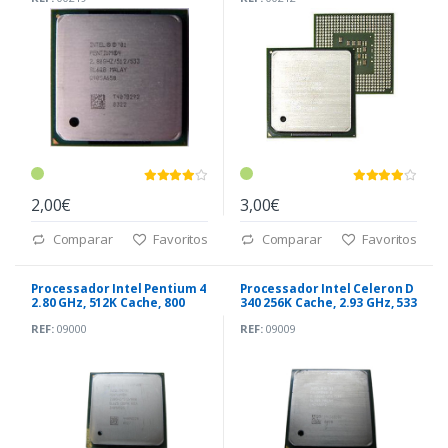
2,00€
3,00€
Comparar
Favoritos
Comparar
Favoritos
Processador Intel Pentium 4
Processador Intel Celeron D
2.80 GHz, 512K Cache, 800
340 256K Cache, 2.93 GHz, 533
MHz 478
MHz 478
REF:
09000
REF:
09009