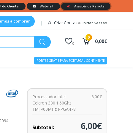
tamos a comprar
Criar Conta
ou
Iniciar Sessão
0
0,00€
0
PORTES GRÁTIS PARA PORTUGAL CONTINENTE
Processador Intel
6,00€
Celeron 380 1.60Ghz
1M|400MHz PPGA478
00094
6,00€
Subtotal: