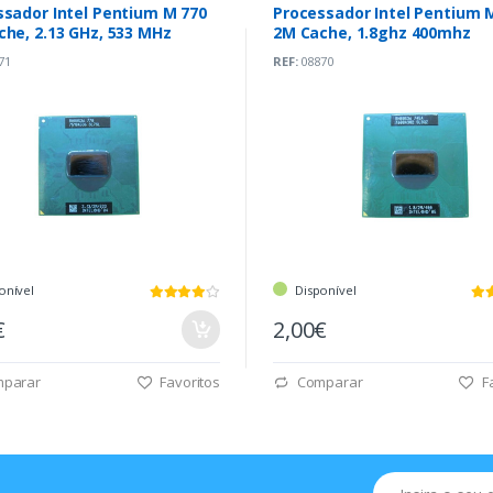
ssador Intel Pentium M 770
Processador Intel Pentium
he, 2.13 GHz, 533 MHz
2M Cache, 1.8ghz 400mhz
71
REF:
08870
onível
Disponível
€
2,00€
parar
Favoritos
Comparar
Fa
Email