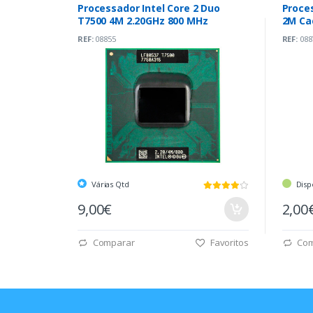
Processador Intel Core 2 Duo
Proce
T7500 4M 2.20GHz 800 MHz
2M Cac
REF:
08855
REF:
088
Várias Qtd
Disp
9,00€
2,00
Comparar
Favoritos
Com