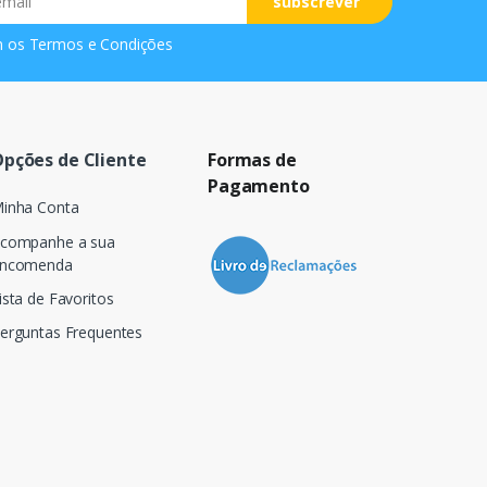
subscrever
m os
Termos e Condições
pções de Cliente
Formas de
Pagamento
inha Conta
companhe a sua
ncomenda
ista de Favoritos
erguntas Frequentes