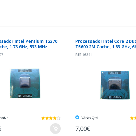
ssador Intel Pentium T2370
Processador Intel Core 2 Du
he, 1.73 GHz, 533 MHz
T5600 2M Cache, 1.83 GHz, 6
MHz
97
REF:
08841
onível
Várias Qtd
€
7,00€