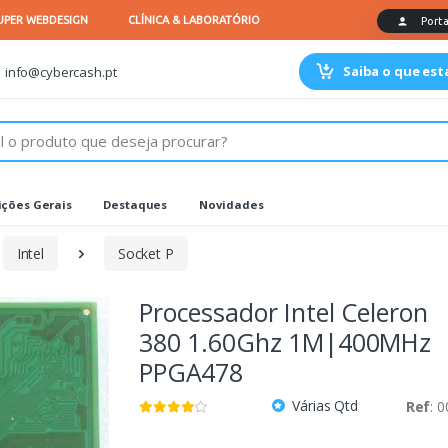
Saiba o que es
info@cybercash.pt
ções Gerais
Destaques
Novidades
Intel
Socket P
Processador Intel Celeron
380 1.60Ghz 1M|400MHz
PPGA478
Várias Qtd
Ref
: 