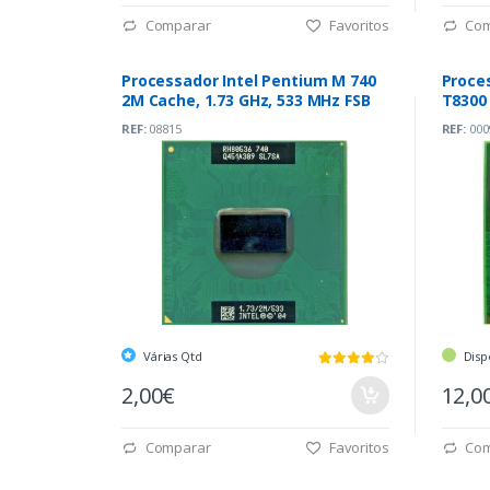
Comparar
Favoritos
Com
Processador Intel Pentium M 740
Proces
2M Cache, 1.73 GHz, 533 MHz FSB
T8300
PGA47
REF:
08815
REF:
000
Várias Qtd
Disp
2,00€
12,0
Comparar
Favoritos
Com