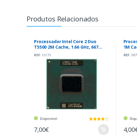
Produtos Relacionados
Processador Intel Core 2 Duo
Proce
T5500 2M Cache, 1.66 GHz, 667
1M Cac
MHz
REF:
10179
REF:
087
Disponível
Disp
7,00€
4,00