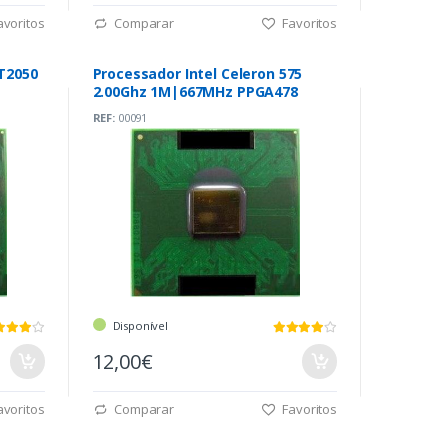
voritos
Comparar
Favoritos
 T2050
Processador Intel Celeron 575
2.00Ghz 1M|667MHz PPGA478
REF:
00091
Disponível
12,00€
voritos
Comparar
Favoritos