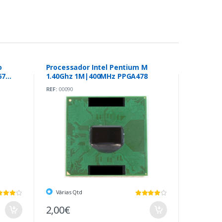
o
Processador Intel Pentium M
67
1.40Ghz 1M|400MHz PPGA478
REF:
00090
Várias Qtd
2,00€