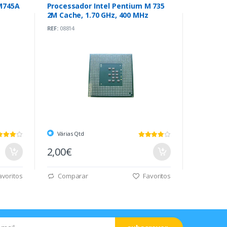
 M745A
Processador Intel Pentium M 735
2M Cache, 1.70 GHz, 400 MHz
REF:
08814
Várias Qtd
2,00€
voritos
Comparar
Favoritos