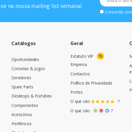
se na nossa mailing list semanal.
Concordo co
Catálogos
Geral
O
%
Estatuto VIP
M
Oportunidades
Empresa
A
Consolas & Jogos
e
Contactos
Servidores
L
Política de Privacidade
Spare Parts
P
Portes
Desktops & Portáteis
O que são
?
Componentes
O que são
?
Acessórios
Periféricos