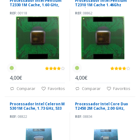
Processador Intel Pentium
Processador Intel Pentium
T2330 1M Cache, 1.60 GHz,
T2310 1M Cache 1.46Ghz
533 MHz FSB
533Mhz
REF:
00118
REF:
08862
4,00€
4,00€
Comparar
Favoritos
Comparar
Favoritos
Processador Intel Celeron M
Processador Intel Core Duo
530 1M Cache, 1.73 GHz, 533
T2450 2M Cache, 2.00 GHz,
MHz
533 MHz
REF:
08822
REF:
08834