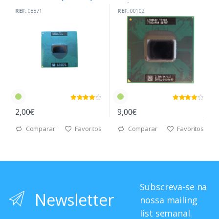
533 MHz
4M|667MHz PPGA478
REF:
08871
REF:
00102
2,00€
9,00€
Comparar
Favoritos
Comparar
Favoritos
Subscreva-se na
Newsletter
nossa mailing
list semanal.