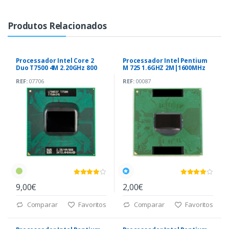
Produtos Relacionados
Processador Intel Core 2
Processador Intel Pentium
Duo T7500 4M 2.20GHz 800
M 725 1.6GHZ 2M|1600MHz
MHz
PPGA478
REF:
07706
REF:
00087
9,00€
2,00€
Comparar
Favoritos
Comparar
Favoritos