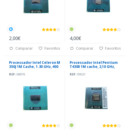
2,00€
4,00€
Comparar
Favoritos
Comparar
Favoritos
Processador Intel Celeron M
Processador Intel Pentium
350J 1M Cache, 1.30 GHz, 400
T4300 1M cache, 2,10 GHz,
MHz
800MHz
REF:
08876
REF:
09021