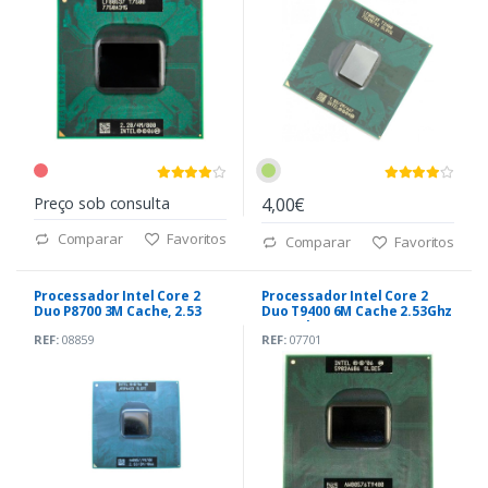
Preço sob consulta
4,00€
Comparar
Favoritos
Comparar
Favoritos
Processador Intel Core 2
Processador Intel Core 2
Duo P8700 3M Cache, 2.53
Duo T9400 6M Cache 2.53Ghz
GHz, 1066 MHz
1066 Mhz
REF:
08859
REF:
07701