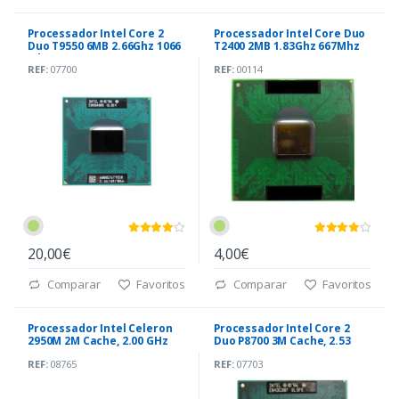
Processador Intel Core 2
Processador Intel Core Duo
Duo T9550 6MB 2.66Ghz 1066
T2400 2MB 1.83Ghz 667Mhz
Mhz
REF:
07700
REF:
00114
20,00€
4,00€
Comparar
Favoritos
Comparar
Favoritos
Processador Intel Celeron
Processador Intel Core 2
2950M 2M Cache, 2.00 GHz
Duo P8700 3M Cache, 2.53
GHz, 1066 MHz
REF:
08765
REF:
07703