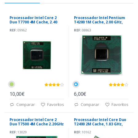
Processador Intel Core 2
Processador Intel Pentium
Duo T7700 4M Cache, 2.40
T4200 1M Cache, 2.00 GHz,
GHz, 800 MHz
800 MHz
REF:
09962
REF:
08863
10,00€
6,00€
Comparar
Favoritos
Comparar
Favoritos
Processador Intel Core 2
Processador Intel Core Duo
Duo T7500 4M Cache 2.20GHz
T2400 2M Cache, 1.83 GHz,
800 MHz
667 MHz
REF:
13029
REF:
10162