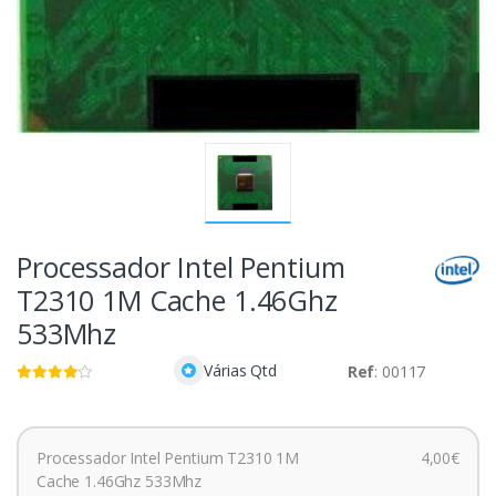
Processador Intel Pentium
T2310 1M Cache 1.46Ghz
533Mhz
Várias Qtd
Ref
: 00117
Processador Intel Pentium T2310 1M
4,00€
Cache 1.46Ghz 533Mhz