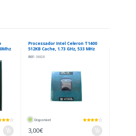
o
Processador Intel Celeron T1400
00Mhz
512KB Cache, 1.73 GHz, 533 MHz
REF:
08828
Disponível
3,00€