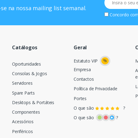
se na nossa mailing list semanal.
Concordo co
Catálogos
Geral
O
%
Estatuto VIP
M
Oportunidades
Empresa
A
Consolas & Jogos
e
Contactos
Servidores
L
Política de Privacidade
Spare Parts
P
Portes
Desktops & Portáteis
O que são
?
Componentes
O que são
?
Acessórios
Periféricos