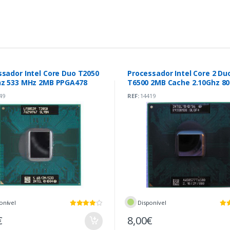
ssador Intel Core Duo T2050
Processador Intel Core 2 Du
hz 533 MHz 2MB PPGA478
T6500 2MB Cache 2.10Ghz 8
49
REF:
14419
onível
Disponível
€
8,00€