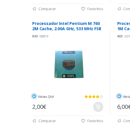
Comparar
Favoritos
Com
Processador Intel Pentium M 760
Proce
2M Cache, 2.00A GHz, 533 MHz FSB
1M Cac
REF:
08819
REF:
021
Várias Qtd
Vári
2,00€
6,00
Comparar
Favoritos
Com