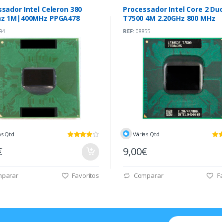
sador Intel Celeron 380
Processador Intel Core 2 Du
hz 1M|400MHz PPGA478
T7500 4M 2.20GHz 800 MHz
94
REF:
08855
as Qtd
Várias Qtd
€
9,00€
parar
Favoritos
Comparar
Fa
Email