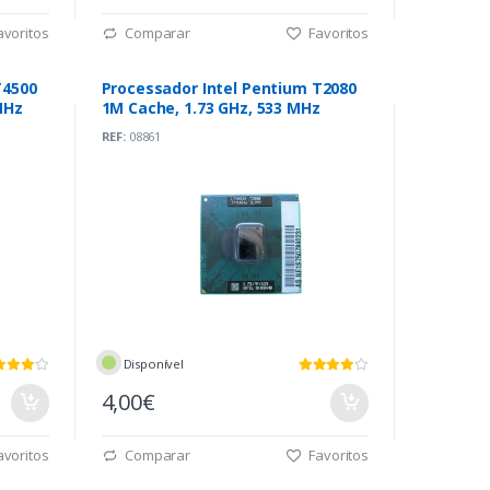
voritos
Comparar
Favoritos
T4500
Processador Intel Pentium T2080
MHz
1M Cache, 1.73 GHz, 533 MHz
REF:
08861
Disponível
4,00€
voritos
Comparar
Favoritos