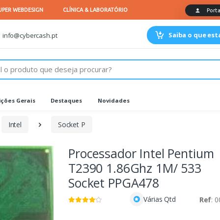
Saiba o que es
info@cybercash.pt
ções Gerais
Destaques
Novidades
Intel
Socket P
Processador Intel Pentium
T2390 1.86Ghz 1M/ 533
Socket PPGA478
Várias Qtd
Ref
: 