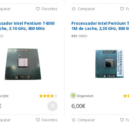
parar
Favoritos
Comparar
Fa
ssador Intel Pentium T4300
Processador Intel Pentium 
he, 2.10 GHz, 800 MHz
1M de cache, 2,30 GHz, 800 
02
REF:
08865
as Qtd
Disponível
€
6,00€
parar
Favoritos
Comparar
Fa