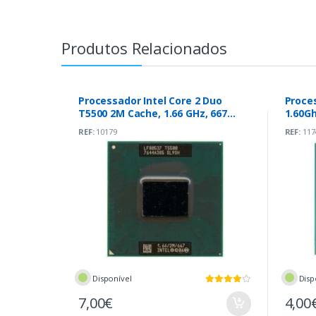
Produtos Relacionados
Processador Intel Core 2 Duo
Proce
T5500 2M Cache, 1.66 GHz, 667
1.60G
MHz
REF:
10179
REF:
117
Disponível
Disp
7,00€
4,00