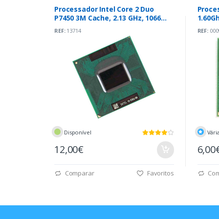
Processador Intel Core 2 Duo
Proces
P7450 3M Cache, 2.13 GHz, 1066
1.60G
MHz
REF:
13714
REF:
000
Disponível
Vári
12,00€
6,00
Comparar
Favoritos
Com