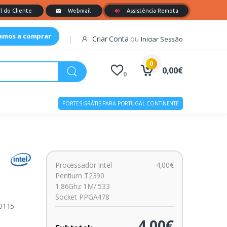
tamos a comprar
Criar Conta
ou
Iniciar Sessão
0
0,00€
0
PORTES GRÁTIS PARA PORTUGAL CONTINENTE
Processador Intel
4,00€
Pentium T2390
1.86Ghz 1M/ 533
Socket PPGA478
00115
4,00€