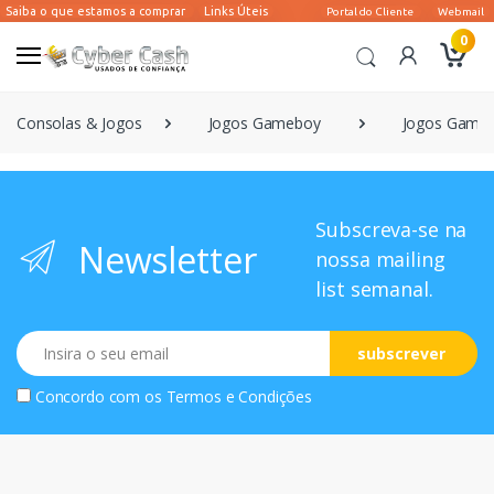
0
Consolas & Jogos
Jogos Gameboy
Jogos Game
Subscreva-se na
Newsletter
nossa mailing
list semanal.
Email
subscrever
Concordo com os
Termos e Condições