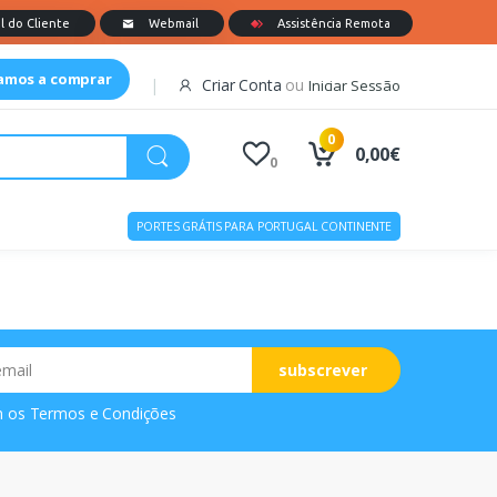
tamos a comprar
Criar Conta
ou
Iniciar Sessão
0
0,00€
0
PORTES GRÁTIS PARA PORTUGAL CONTINENTE
subscrever
m os
Termos e Condições