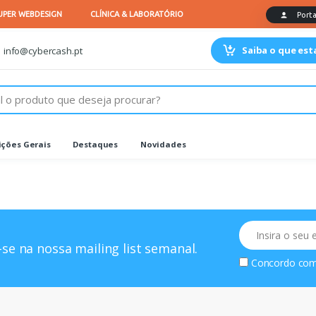
Saiba o que es
info@cybercash.pt
ções Gerais
Destaques
Novidades
Email
se na nossa mailing list semanal.
Concordo co