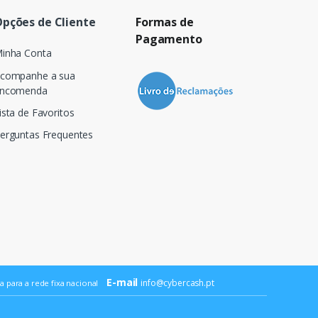
pções de Cliente
Formas de
Pagamento
inha Conta
companhe a sua
ncomenda
ista de Favoritos
erguntas Frequentes
E-mail
info@cybercash.pt
 para a rede fixa nacional