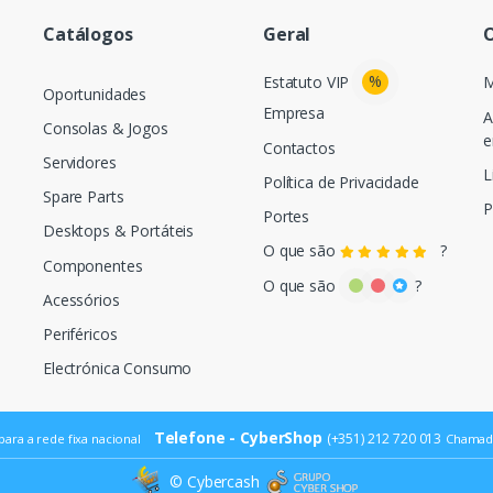
Catálogos
Geral
O
%
Estatuto VIP
M
Oportunidades
Empresa
A
Consolas & Jogos
e
Contactos
Servidores
L
Política de Privacidade
Spare Parts
P
Portes
Desktops & Portáteis
O que são
?
Componentes
O que são
?
Acessórios
Periféricos
Electrónica Consumo
Telefone - CyberShop
(+351) 212 720 013
ara a rede fixa nacional
Chamada
© Cybercash