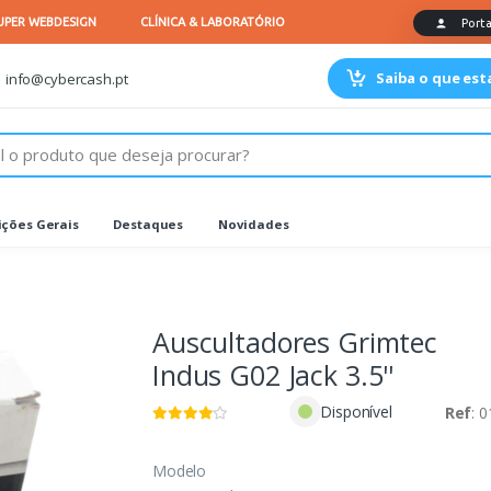
Saiba o que es
info@cybercash.pt
ções Gerais
Destaques
Novidades
Auscultadores Grimtec
Indus G02 Jack 3.5''
Disponível
Ref
: 
Modelo