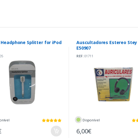
 Headphone Splitter for iPod
Auscultadores Estereo Stey
E50907
05
REF:
01711
onível
Disponível
€
6,00€