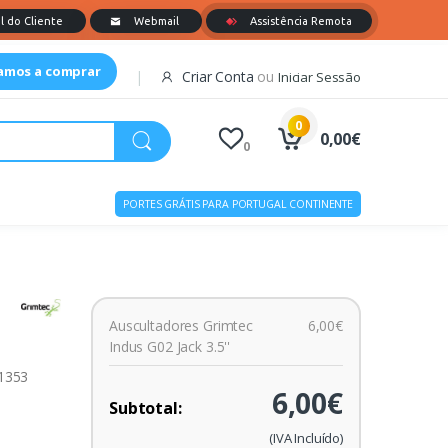
tamos a comprar
Criar Conta
ou
Iniciar Sessão
0
0,00€
0
PORTES GRÁTIS PARA PORTUGAL CONTINENTE
Auscultadores Grimtec
6,00€
Indus G02 Jack 3.5''
01353
6,00€
Subtotal:
(IVA Incluído)