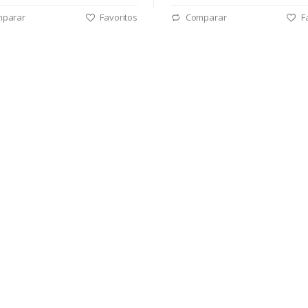
parar
Favoritos
Comparar
Fa