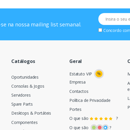
Email
se na nossa mailing list semanal.
Concordo co
Catálogos
Geral
O
%
Estatuto VIP
M
Oportunidades
Empresa
A
Consolas & Jogos
e
Contactos
Servidores
L
Política de Privacidade
Spare Parts
P
Portes
Desktops & Portáteis
O que são
?
Componentes
O que são
?