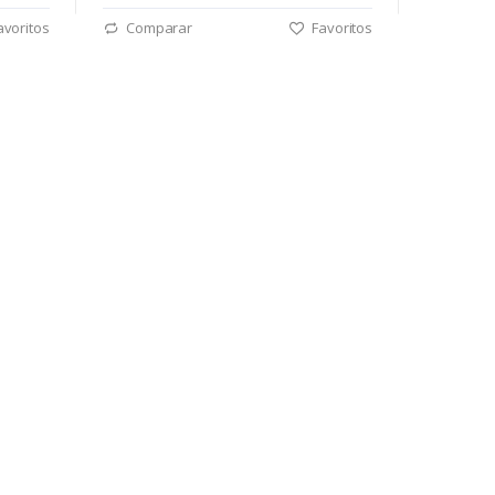
voritos
Comparar
Favoritos