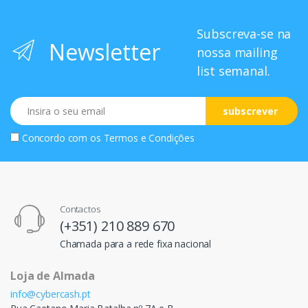
Subscreva-se na
Newsletter
nossa mailing
list semanal.
Email
subscrever
Concordo com os
Termos e Condições
Contactos
(+351) 210 889 670
Chamada para a rede fixa nacional
Loja de Almada
info@cybercash.pt