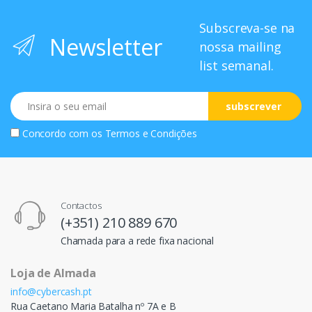
Subscreva-se na
Newsletter
nossa mailing
list semanal.
Email
subscrever
Concordo com os
Termos e Condições
Contactos
(+351) 210 889 670
Chamada para a rede fixa nacional
Loja de Almada
info@cybercash.pt
Rua Caetano Maria Batalha nº 7A e B