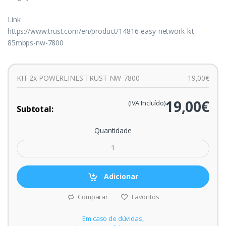
Link
https://www.trust.com/en/product/14816-easy-network-kit-
85mbps-nw-7800
KIT 2x POWERLINES TRUST NW-7800
19,00€
19,00€
(IVA Incluído)
Subtotal:
Quantidade
Adicionar
Comparar
Favoritos
Em caso de dúvidas,