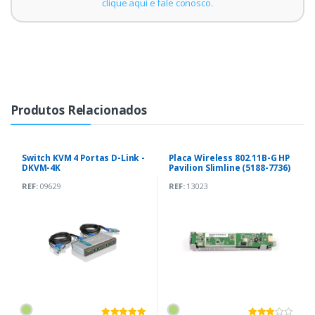
clique aqui e fale conosco.
Produtos Relacionados
Switch KVM 4 Portas D-Link -
Placa Wireless 802.11B-G HP
DKVM-4K
Pavilion Slimline (5188-7736)
REF:
09629
REF:
13023