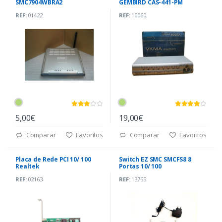
SMC7904WBRA2
GEMBIRD CAS-441-PM
REF:
01422
REF:
10060
5,00€
19,00€
Comparar
Favoritos
Comparar
Favoritos
Placa de Rede PCI 10/ 100
Switch EZ SMC SMCFS8 8
Realtek
Portas 10/ 100
REF:
02163
REF:
13755