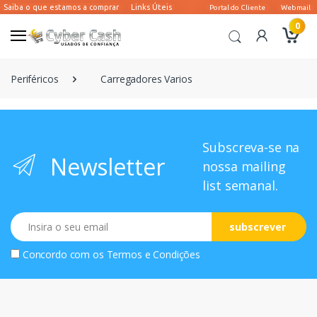
0
Periféricos
Carregadores Varios
Subscreva-se na
Newsletter
nossa mailing
list semanal.
Email
subscrever
Concordo com os
Termos e Condições