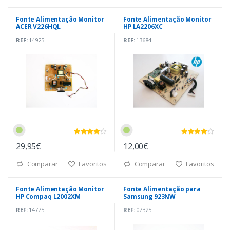
Fonte Alimentação Monitor
Fonte Alimentação Monitor
ACER V226HQL
HP LA2206XC
(4H.22V02.AA0)
(491A013G1400R)
REF:
14925
REF:
13684
29,95€
12,00€
Comparar
Favoritos
Comparar
Favoritos
Fonte Alimentação Monitor
Fonte Alimentação para
HP Compaq L2002XM
Samsung 923NW
(715G4883-P02-000-0H3S)
(4H.0JF02.A01)
REF:
14775
REF:
07325