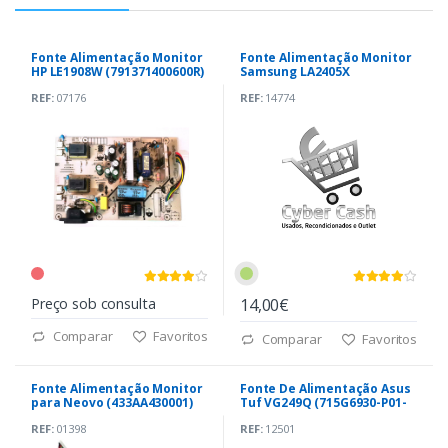
Fonte Alimentação Monitor
Fonte Alimentação Monitor
HP LE1908W (791371400600R)
Samsung LA2405X
(48.7A409.01M)
REF:
07176
REF:
14774
Preço sob consulta
14,00€
Comparar
Favoritos
Comparar
Favoritos
Fonte Alimentação Monitor
Fonte De Alimentação Asus
para Neovo (433AA430001)
Tuf VG249Q (715G6930-P01-
012-001R)
REF:
01398
REF:
12501