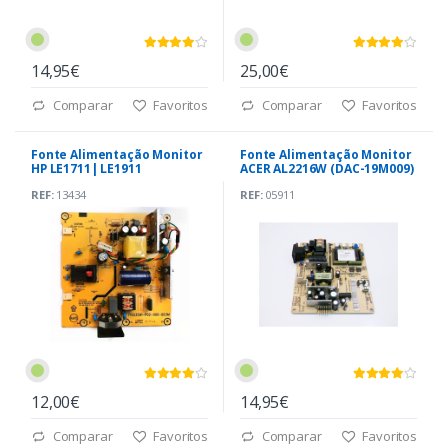
14,95€
25,00€
Comparar
Favoritos
Comparar
Favoritos
Fonte Alimentação Monitor
Fonte Alimentação Monitor
HP LE1711| LE1911
ACER AL2216W (DAC-19M009)
REF:
13434
REF:
05911
12,00€
14,95€
Comparar
Favoritos
Comparar
Favoritos