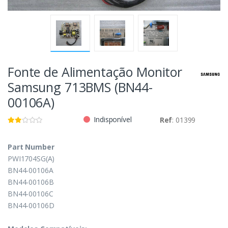
Fonte de Alimentação Monitor
Samsung 713BMS (BN44-
00106A)
Indisponível
Ref
: 01399
Part Number
PWI1704SG(A)
BN44-00106A
BN44-00106B
BN44-00106C
BN44-00106D