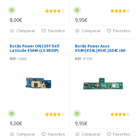
8,00€
9,95€
Comparar
Favoritos
Comparar
Favoritos
Botão Power ON|OFF Dell
Botão Power Asus
Latitude E5440 (LS-9835P)
X54H|K54L|K54C|A54C (60-
N7BSW1000-C01)
REF:
12665
REF:
07330
9,00€
9,95€
Comparar
Favoritos
Comparar
Favoritos