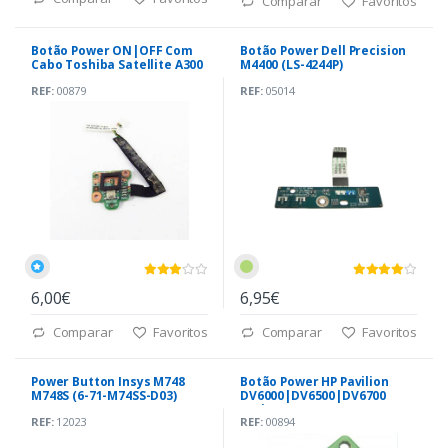
Comparar
Favoritos
Botão Power ON|OFF Com
Botão Power Dell Precision
Cabo Toshiba Satellite A300
M4400 (LS-4244P)
(6050A2176801)
REF:
00879
REF:
05014
6,00€
6,95€
Comparar
Favoritos
Comparar
Favoritos
Power Button Insys M748
Botão Power HP Pavilion
M748S (6-71-M74SS-D03)
DV6000|DV6500|DV6700
Series (DAAT8ATH8)
REF:
12023
REF:
00894