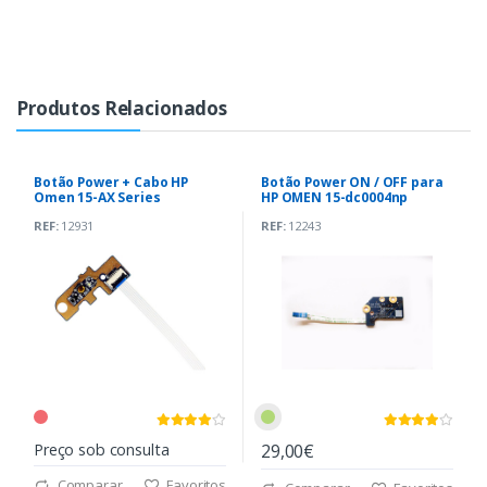
Produtos Relacionados
Botão Power + Cabo HP
Botão Power ON / OFF para
Omen 15-AX Series
HP OMEN 15-dc0004np
(DAG35APB8B0 )
(DAOG3DPB4D0)
REF:
12931
REF:
12243
Preço sob consulta
29,00€
Comparar
Favoritos