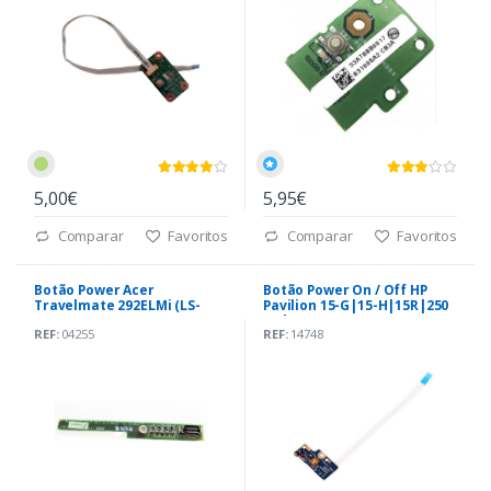
5,00€
5,95€
Comparar
Favoritos
Comparar
Favoritos
Botão Power Acer
Botão Power On / Off HP
Travelmate 292ELMi (LS-
Pavilion 15-G|15-H|15R|250
1672)
G3|255 G3 (LS-A991P)
REF:
04255
REF:
14748