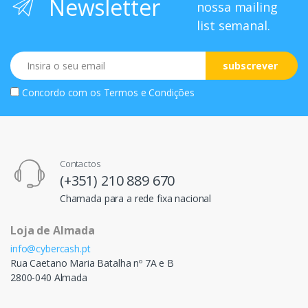
Newsletter
nossa mailing
list semanal.
Email
subscrever
Concordo com os
Termos e Condições
Contactos
(+351) 210 889 670
Chamada para a rede fixa nacional
Loja de Almada
info@cybercash.pt
Rua Caetano Maria Batalha nº 7A e B
2800-040 Almada