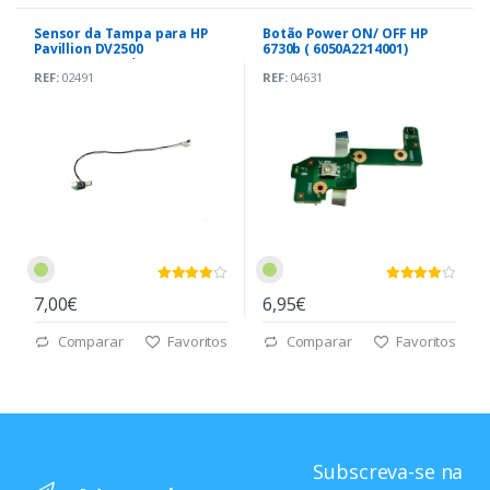
Sensor da Tampa para HP
Botão Power ON/ OFF HP
Pavillion DV2500
6730b ( 6050A2214001)
(50.4F606.001) *
REF:
02491
REF:
04631
7,00€
6,95€
Comparar
Favoritos
Comparar
Favoritos
Subscreva-se na