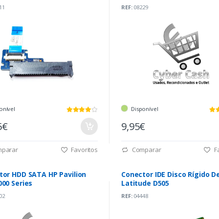
)
11
REF:
08229
onível
Disponível
5€
9,95€
parar
Favoritos
Comparar
Fa
tor HDD SATA HP Pavilion
Conector IDE Disco Rígido De
00 Series
Latitude D505
02
REF:
04448