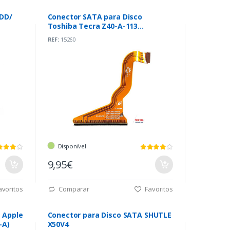
HDD/
Conector SATA para Disco
Toshiba Tecra Z40-A-113
(P5B003676480)
REF:
15260
Disponível
9,95€
voritos
Comparar
Favoritos
 Apple
Conector para Disco SATA SHUTLE
-A)
X50V4