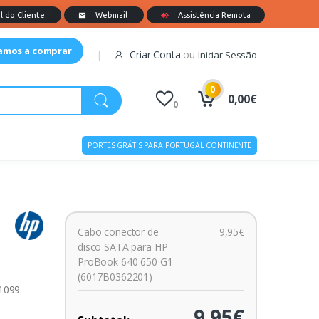
tamos a comprar
Criar Conta
ou
Iniciar Sessão
0
0,00€
0
PORTES GRÁTIS PARA PORTUGAL CONTINENTE
Cabo conector de
9,95€
disco SATA para HP
ProBook 640 650 G1
(6017B0362201)
01099
9,95€