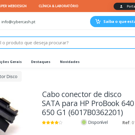
Saiba o que es
info@cybercash.pt
ções Gerais
Destaques
Novidades
tor Disco
Cabo conector de disco
SATA para HP ProBook 640
650 G1 (6017B0362201)
Disponível
Ref
: 