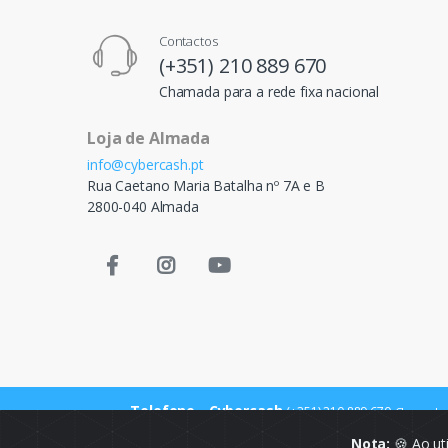
Contactos
(+351) 210 889 670
Chamada para a rede fixa nacional
Loja de Almada
info@cybercash.pt
Rua Caetano Maria Batalha nº 7A e B
2800-040 Almada
Telefone - Cybercash
(+351) 210 889 670
Chamada p
Nota:
🍪 Ao ut