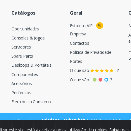
Catálogos
Geral
O
%
Estatuto VIP
M
Oportunidades
Empresa
A
Consolas & Jogos
e
Contactos
Servidores
L
Política de Privacidade
Spare Parts
P
Portes
Desktops & Portáteis
O que são
?
Componentes
O que são
?
Acessórios
Periféricos
Electrónica Consumo
Telefone - CyberShop
(+351) 212 720 013
ara a rede fixa nacional
Chamada
ilizar este site, está a aceitar a nossa utilização de cookies.
Saiba mais