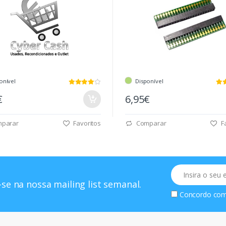
onível
Disponível
€
6,95€
parar
Favoritos
Comparar
Fa
Email
se na nossa mailing list semanal.
Concordo co