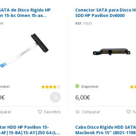
SATA de Disco Rigido HP
Conector SATA para Disco 
on 15-bc Omen 15-ax
SDD HP Pavilion Dv6000
35HD011)
34
REF:
15531
onível
Disponível
0€
6,00€
parar
Favoritos
Comparar
Fa
or HDD HP Pavilion 15-
Cabo Disco Rígido HDD SATA
-AF|15-BA|15-AY|250 G4 (LS-
Macbook Pro 15'' (8021-1198