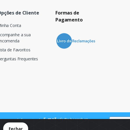
pções de Cliente
Formas de
Pagamento
inha Conta
companhe a sua
ncomenda
ista de Favoritos
erguntas Frequentes
E-mail
info@cybercash.pt
 para a rede fixa nacional
.
Fechar