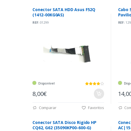
Conector SATA HDD Asus F52Q
Cabo 
(1412-00KG0AS)
Pavili
(DD0G
REF:
01299
REF:
129
Disponível
Disp
8,00€
14,0
Comparar
Favoritos
Com
Conector SATA Disco Rigido HP
Conect
CQ62, G62 (35090KP00-600-G)
AC|15