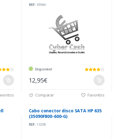
REF:
09544
Disponível
12,95€
voritos
Comparar
Favoritos
ll
Cabo conector disco SATA HP 635
(35090F800-600-G)
REF:
13238