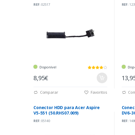
C703P
REF:
02517
REF:
123
Disponível
Disp
8,95€
13,9
Comparar
Favoritos
Com
Conector HDD para Acer Aspire
Conec
V5-551 (50.RHS07.009)
DV6-30
REF:
05140
REF:
148