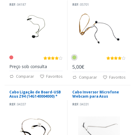
REF:
04187
REF:
05701
Preço sob consulta
5,00€
Comparar
Favoritos
Comparar
Favoritos
Cabo Ligação de Board-USB
Cabo Inversor Microfone
Asus Z94 (14G140004000) *
Webcam para Asus
A9RP(14G100309800)
REF:
04337
REF:
04331