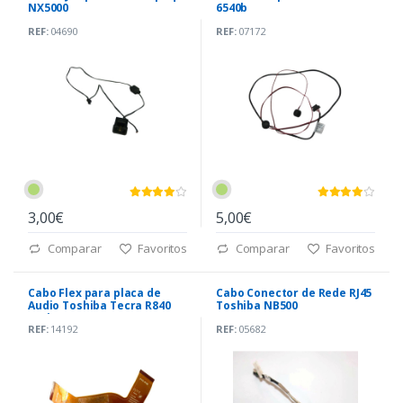
NX5000
6540b
REF:
04690
REF:
07172
3,00€
5,00€
Comparar
Favoritos
Comparar
Favoritos
Cabo Flex para placa de
Cabo Conector de Rede RJ45
Audio Toshiba Tecra R840
Toshiba NB500
Series (G5B003022000)
(DC30100CA00)
REF:
14192
REF:
05682