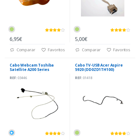
6,95€
5,00€
Comparar
Favoritos
Comparar
Favoritos
Cabo Webcam Toshiba
Cabo TV-USB Acer Aspire
Satellite A200 Series
5920 (DD0ZD1TH100)
(DC02000DG00) *
REF:
03446
REF:
01418