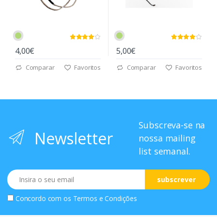
4,00€
5,00€
Comparar
Favoritos
Comparar
Favoritos
Subscreva-se na
Newsletter
nossa mailing
list semanal.
Email
subscrever
Concordo com os
Termos e Condições